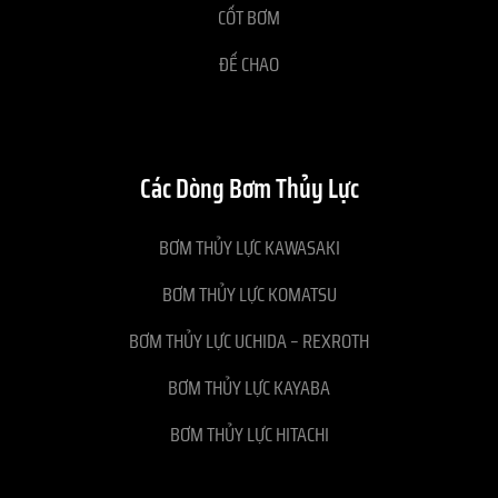
CỐT BƠM
ĐẾ CHAO
Các Dòng Bơm Thủy Lực
BƠM THỦY LỰC KAWASAKI
BƠM THỦY LỰC KOMATSU
BƠM THỦY LỰC UCHIDA – REXROTH
BƠM THỦY LỰC KAYABA
BƠM THỦY LỰC HITACHI