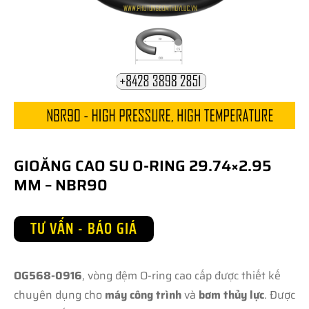
GIOĂNG CAO SU O-RING 29.74×2.95
MM – NBR90
TƯ VẤN - BÁO GIÁ
OG568-0916
, vòng đệm O-ring cao cấp được thiết kế
chuyên dụng cho
máy công trình
và
bơm thủy lực
. Được