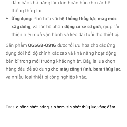
đảm bảo khả năng làm kín hoàn hảo cho các hệ
thống thủy lực.
Ứng dụng:
Phù hợp với
hệ thống thủy lực
,
máy móc
xây dựng
, và các bộ phận
động cơ xe cơ giới
, giúp cải
thiện hiệu quả vận hành và kéo dài tuổi thọ thiết bị.
Sản phẩm
OG568-0916
được tối ưu hóa cho các ứng
dụng đòi hỏi độ chính xác cao và khả năng hoạt động
bền bỉ trong môi trường khắc nghiệt. Đây là lựa chọn
hàng đầu để sử dụng cho
máy công trình
,
bơm thủy lực
,
và nhiều loại thiết bị công nghiệp khác.
Tags:
gioăng phớt
,
oring
,
sin bơm
,
sin phớt thủy lực
,
vòng đệm