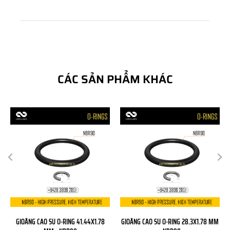
CÁC SẢN PHẨM KHÁC
GIOĂNG CAO SU O-RING 41.44X1.78
GIOĂNG CAO SU O-RING 28.3X1.78 MM