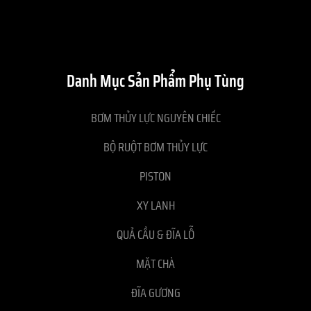
Danh Mục Sản Phẩm Phụ Tùng
BƠM THỦY LỰC NGUYÊN CHIẾC
BỘ RUỘT BƠM THỦY LỰC
PISTON
XY LANH
QUẢ CẦU & ĐĨA LỖ
MẶT CHÀ
ĐĨA GƯƠNG