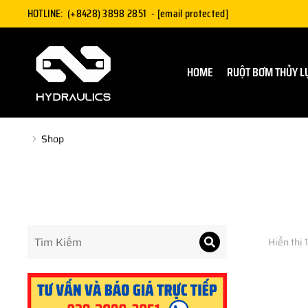
HOTLINE:
(+8428) 3898 2851
-
[email protected]
HOME
RUỘT BƠM THỦY L
Shop
You are here:
Hiển thị 