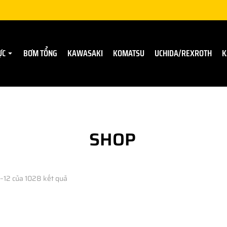
ỰC
BƠM TỔNG
KAWASAKI
KOMATSU
UCHIDA/REXROTH
K
SHOP
1–12 của 1028 kết quả