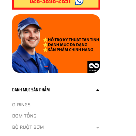
DANH MỤC SẢN PHẨM
O-RINGS
BƠM TỔNG
BỘ RUỘT BƠM