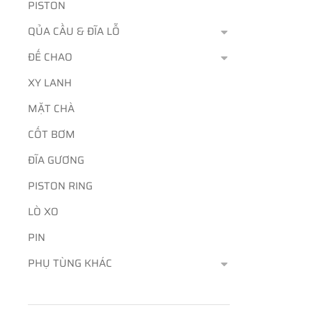
PISTON
QỦA CẦU & ĐĨA LỖ
ĐẾ CHAO
XY LANH
MẶT CHÀ
CỐT BƠM
ĐĨA GƯƠNG
PISTON RING
LÒ XO
PIN
PHỤ TÙNG KHÁC