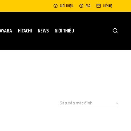
GIỚI THIỆU
FAQ
LIÊN HỆ
AYABA
HITACHI
NEWS
GIỚI THIỆU