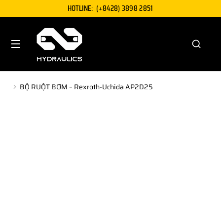
HOTLINE:
(+8428) 3898 2851
BỘ RUỘT BƠM – Rexroth-Uchida AP2D25
You are here: