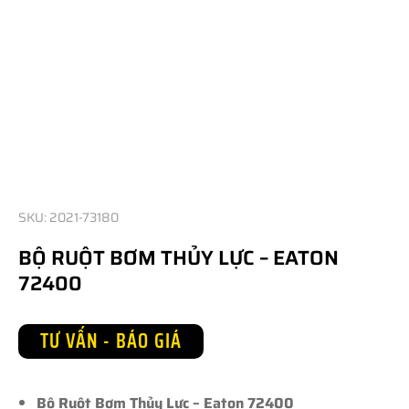
SKU: 2021-73180
BỘ RUỘT BƠM THỦY LỰC – EATON
72400
TƯ VẤN - BÁO GIÁ
Bộ Ruột Bơm Thủy Lực – Eaton 72400