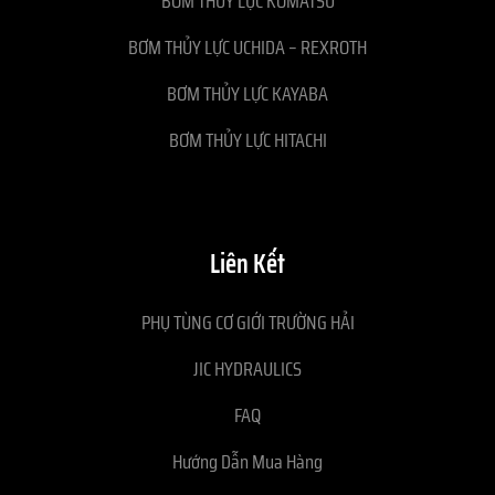
BƠM THỦY LỰC KOMATSU
BƠM THỦY LỰC UCHIDA – REXROTH
BƠM THỦY LỰC KAYABA
BƠM THỦY LỰC HITACHI
Liên Kết
PHỤ TÙNG CƠ GIỚI TRƯỜNG HẢI
JIC HYDRAULICS
FAQ
Hướng Dẫn Mua Hàng