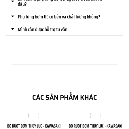
đâu?
Phụ tùng bơm JIC có bền và chất lượng không?
Mình cần được hỗ trợ tư vấn.
CÁC SẢN PHẨM KHÁC
BỘ RUỘT BƠM THỦY LỰC - KAWASAKI
BỘ RUỘT BƠM THỦY LỰC - KAWASAKI