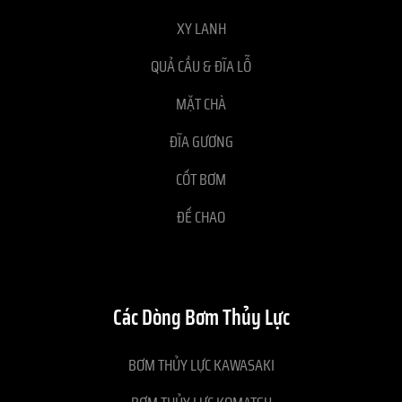
XY LANH
QUẢ CẦU & ĐĨA LỖ
MẶT CHÀ
ĐĨA GƯƠNG
CỐT BƠM
ĐẾ CHAO
Các Dòng Bơm Thủy Lực
BƠM THỦY LỰC KAWASAKI