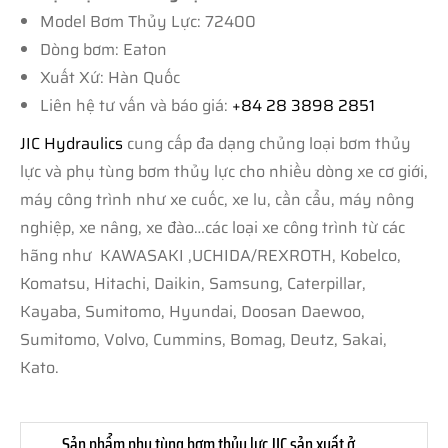
Model Bơm Thủy Lực: 72400
Dòng bơm: Eaton
Xuất Xứ: Hàn Quốc
Liên hệ tư vấn và báo giá:
+84 28 3898 2851
JIC Hydraulics
cung cấp đa dạng chủng loại bơm thủy
lực và phụ tùng bơm thủy lực cho nhiều dòng xe cơ giới,
máy công trình như xe cuốc, xe lu, cần cẩu, máy nông
nghiệp, xe nâng, xe đào…các loại xe công trình từ các
hãng như KAWASAKI ,UCHIDA/REXROTH, Kobelco,
Komatsu, Hitachi, Daikin, Samsung, Caterpillar,
Kayaba, Sumitomo, Hyundai, Doosan Daewoo,
Sumitomo, Volvo, Cummins, Bomag, Deutz, Sakai,
Kato.
Sản phẩm phụ tùng bơm thủy lực JIC sản xuất ở