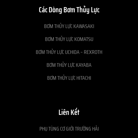
Các Dòng Bơm Thủy Lực
BƠM THỦY LỰC KAWASAKI
BƠM THỦY LỰC KOMATSU
BƠM THỦY LỰC UCHIDA – REXROTH
BƠM THỦY LỰC KAYABA
BƠM THỦY LỰC HITACHI
Liên Kết
PHỤ TÙNG CƠ GIỚI TRƯỜNG HẢI