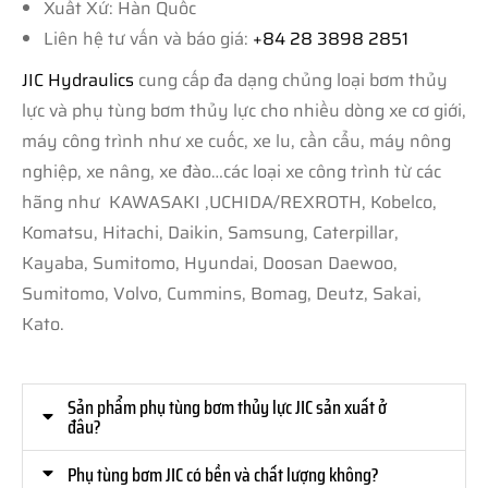
Xuất Xứ: Hàn Quốc
Liên hệ tư vấn và báo giá:
+84 28 3898 2851
JIC Hydraulics
cung cấp đa dạng chủng loại bơm thủy
lực và phụ tùng bơm thủy lực cho nhiều dòng xe cơ giới,
máy công trình như xe cuốc, xe lu, cần cẩu, máy nông
nghiệp, xe nâng, xe đào…các loại xe công trình từ các
hãng như KAWASAKI ,UCHIDA/REXROTH, Kobelco,
Komatsu, Hitachi, Daikin, Samsung, Caterpillar,
Kayaba, Sumitomo, Hyundai, Doosan Daewoo,
Sumitomo, Volvo, Cummins, Bomag, Deutz, Sakai,
Kato.
Sản phẩm phụ tùng bơm thủy lực JIC sản xuất ở
đâu?
Phụ tùng bơm JIC có bền và chất lượng không?