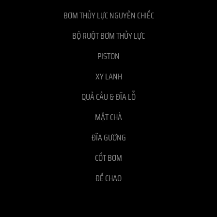
BƠM THỦY LỰC NGUYÊN CHIẾC
BỘ RUỘT BƠM THỦY LỰC
PISTON
XY LANH
QUẢ CẦU & ĐĨA LỖ
MẶT CHÀ
ĐĨA GƯƠNG
CỐT BƠM
ĐẾ CHAO