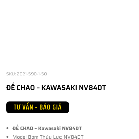
SKU: 2021-590-1-50
ĐẾ CHAO – KAWASAKI NV84DT
TƯ VẤN - BÁO GIÁ
ĐẾ CHAO – Kawasaki NV84DT
Model Bơm Thủy Lực: NV84DT