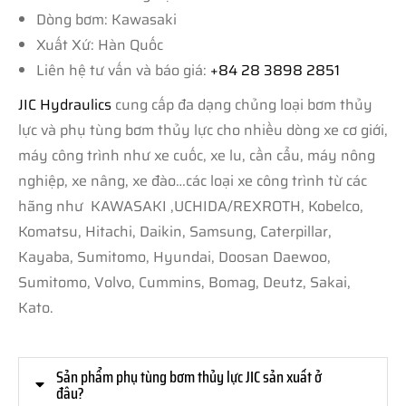
Dòng bơm: Kawasaki
Xuất Xứ: Hàn Quốc
Liên hệ tư vấn và báo giá:
+84 28 3898 2851
JIC Hydraulics
cung cấp đa dạng chủng loại bơm thủy
lực và phụ tùng bơm thủy lực cho nhiều dòng xe cơ giới,
máy công trình như xe cuốc, xe lu, cần cẩu, máy nông
nghiệp, xe nâng, xe đào…các loại xe công trình từ các
hãng như KAWASAKI ,UCHIDA/REXROTH, Kobelco,
Komatsu, Hitachi, Daikin, Samsung, Caterpillar,
Kayaba, Sumitomo, Hyundai, Doosan Daewoo,
Sumitomo, Volvo, Cummins, Bomag, Deutz, Sakai,
Kato.
Sản phẩm phụ tùng bơm thủy lực JIC sản xuất ở
đâu?