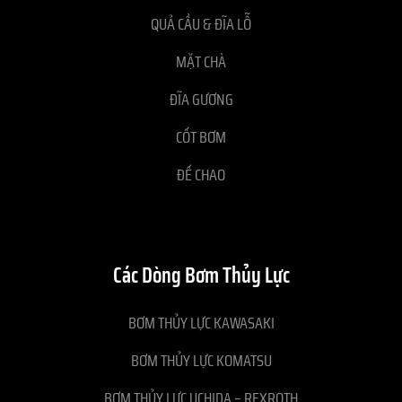
QUẢ CẦU & ĐĨA LỖ
MẶT CHÀ
ĐĨA GƯƠNG
CỐT BƠM
ĐẾ CHAO
Các Dòng Bơm Thủy Lực
BƠM THỦY LỰC KAWASAKI
BƠM THỦY LỰC KOMATSU
BƠM THỦY LỰC UCHIDA – REXROTH