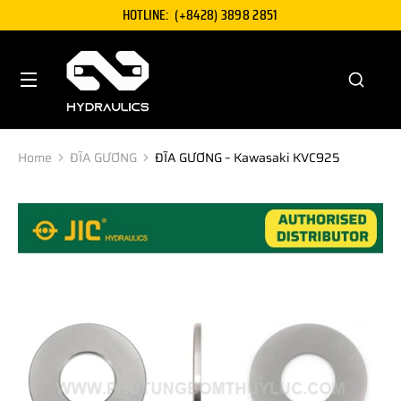
HOTLINE:
(+8428) 3898 2851
Home
ĐĨA GƯƠNG
ĐĨA GƯƠNG – Kawasaki KVC925
You are here: