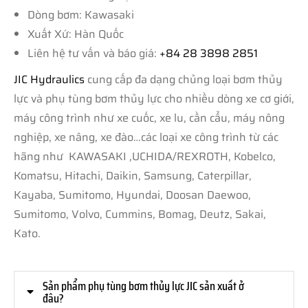
Dòng bơm: Kawasaki
Xuất Xứ: Hàn Quốc
Liên hệ tư vấn và báo giá:
+84 28 3898 2851
JIC Hydraulics
cung cấp đa dạng chủng loại bơm thủy
lực và phụ tùng bơm thủy lực cho nhiều dòng xe cơ giới,
máy công trình như xe cuốc, xe lu, cần cẩu, máy nông
nghiệp, xe nâng, xe đào…các loại xe công trình từ các
hãng như KAWASAKI ,UCHIDA/REXROTH, Kobelco,
Komatsu, Hitachi, Daikin, Samsung, Caterpillar,
Kayaba, Sumitomo, Hyundai, Doosan Daewoo,
Sumitomo, Volvo, Cummins, Bomag, Deutz, Sakai,
Kato.
Sản phẩm phụ tùng bơm thủy lực JIC sản xuất ở
đâu?