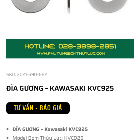
SKU: 2021-590-1-62
ĐĨA GƯƠNG – KAWASAKI KVC925
TƯ VẤN - BÁO GIÁ
ĐĨA GƯƠNG – Kawasaki KVC925
Model Bơm Thủy Lực: KVC925