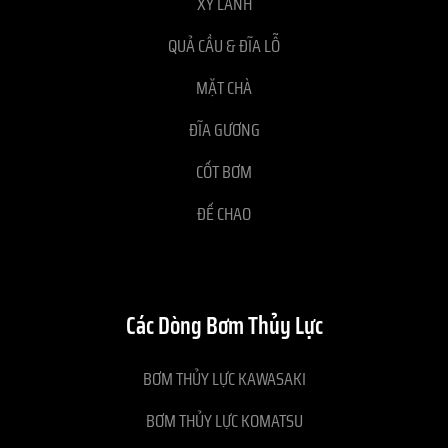
XY LANH
QUẢ CẦU & ĐĨA LỖ
MẶT CHÀ
ĐĨA GƯƠNG
CỐT BƠM
ĐẾ CHAO
Các Dòng Bơm Thủy Lực
BƠM THỦY LỰC KAWASAKI
BƠM THỦY LỰC KOMATSU