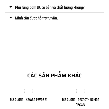
Phụ tùng bơm JIC có bền và chất lượng không?
Mình cần được hỗ trợ tư vấn.
CÁC SẢN PHẨM KHÁC
ĐĨA GƯƠNG - KAYABA PSVD2 21
ĐĨA GƯƠNG - REXROTH-UCHIDA
AP2D36