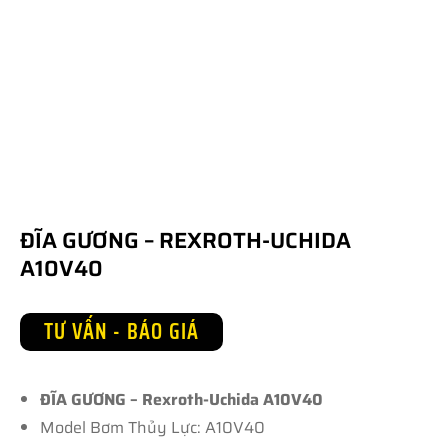
ĐĨA GƯƠNG – REXROTH-UCHIDA
A10V40
TƯ VẤN - BÁO GIÁ
ĐĨA GƯƠNG – Rexroth-Uchida A10V40
Model Bơm Thủy Lực: A10V40