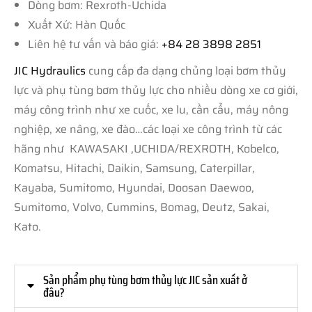
Dòng bơm: Rexroth-Uchida
Xuất Xứ: Hàn Quốc
Liên hệ tư vấn và báo giá:
+84 28 3898 2851
JIC Hydraulics
cung cấp đa dạng chủng loại bơm thủy
lực và phụ tùng bơm thủy lực cho nhiều dòng xe cơ giới,
máy công trình như xe cuốc, xe lu, cần cẩu, máy nông
nghiệp, xe nâng, xe đào…các loại xe công trình từ các
hãng như KAWASAKI ,UCHIDA/REXROTH, Kobelco,
Komatsu, Hitachi, Daikin, Samsung, Caterpillar,
Kayaba, Sumitomo, Hyundai, Doosan Daewoo,
Sumitomo, Volvo, Cummins, Bomag, Deutz, Sakai,
Kato.
Sản phẩm phụ tùng bơm thủy lực JIC sản xuất ở
đâu?