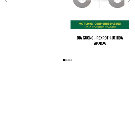
ĐĨA GƯƠNG - REXROTH-UCHIDA
AP2D25