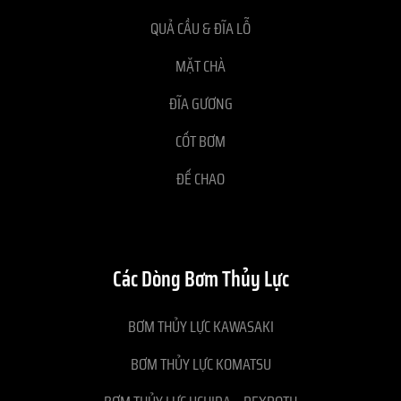
QUẢ CẦU & ĐĨA LỖ
MẶT CHÀ
ĐĨA GƯƠNG
CỐT BƠM
ĐẾ CHAO
Các Dòng Bơm Thủy Lực
BƠM THỦY LỰC KAWASAKI
BƠM THỦY LỰC KOMATSU