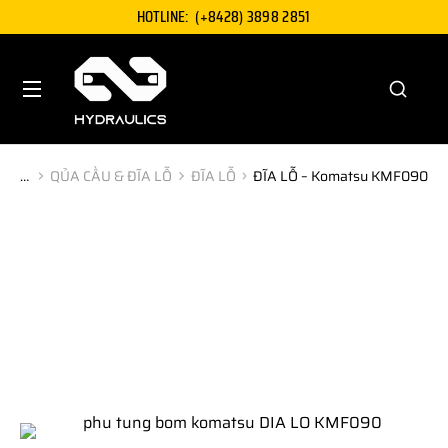
HOTLINE:
(+8428) 3898 2851
QỦA CẦU & ĐĨA LỖ
ĐĨA LỖ
ĐĨA LỖ – Komatsu KMF090
You are here: