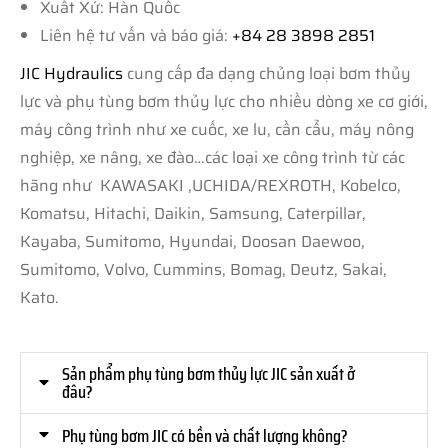
Xuất Xứ: Hàn Quốc
Liên hệ tư vấn và báo giá:
+84 28 3898 2851
JIC Hydraulics
cung cấp đa dạng chủng loại bơm thủy
lực và phụ tùng bơm thủy lực cho nhiều dòng xe cơ giới,
máy công trình như xe cuốc, xe lu, cần cẩu, máy nông
nghiệp, xe nâng, xe đào…các loại xe công trình từ các
hãng như KAWASAKI ,UCHIDA/REXROTH, Kobelco,
Komatsu, Hitachi, Daikin, Samsung, Caterpillar,
Kayaba, Sumitomo, Hyundai, Doosan Daewoo,
Sumitomo, Volvo, Cummins, Bomag, Deutz, Sakai,
Kato.
Sản phẩm phụ tùng bơm thủy lực JIC sản xuất ở
đâu?
Phụ tùng bơm JIC có bền và chất lượng không?