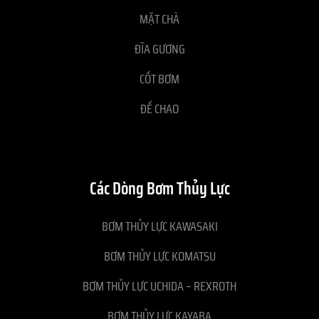
MẶT CHÀ
ĐĨA GƯƠNG
CỐT BƠM
ĐẾ CHAO
Các Dòng Bơm Thủy Lực
BƠM THỦY LỰC KAWASAKI
BƠM THỦY LỰC KOMATSU
BƠM THỦY LỰC UCHIDA – REXROTH
BƠM THỦY LỰC KAYABA