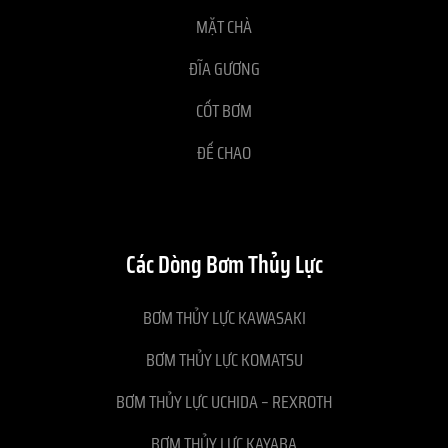
MẶT CHÀ
ĐĨA GƯƠNG
CỐT BƠM
ĐẾ CHAO
Các Dòng Bơm Thủy Lực
BƠM THỦY LỰC KAWASAKI
BƠM THỦY LỰC KOMATSU
BƠM THỦY LỰC UCHIDA – REXROTH
BƠM THỦY LỰC KAYABA