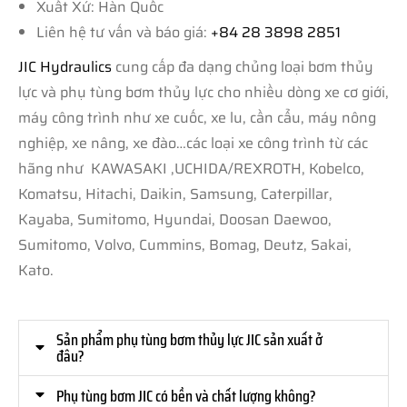
Xuất Xứ: Hàn Quốc
Liên hệ tư vấn và báo giá:
+84 28 3898 2851
JIC Hydraulics
cung cấp đa dạng chủng loại bơm thủy
lực và phụ tùng bơm thủy lực cho nhiều dòng xe cơ giới,
máy công trình như xe cuốc, xe lu, cần cẩu, máy nông
nghiệp, xe nâng, xe đào…các loại xe công trình từ các
hãng như KAWASAKI ,UCHIDA/REXROTH, Kobelco,
Komatsu, Hitachi, Daikin, Samsung, Caterpillar,
Kayaba, Sumitomo, Hyundai, Doosan Daewoo,
Sumitomo, Volvo, Cummins, Bomag, Deutz, Sakai,
Kato.
Sản phẩm phụ tùng bơm thủy lực JIC sản xuất ở
đâu?
Phụ tùng bơm JIC có bền và chất lượng không?