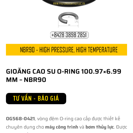
GIOĂNG CAO SU O-RING 100.97×6.99
MM – NBR90
TƯ VẤN - BÁO GIÁ
OG568-0421
, vòng đệm O-ring cao cấp được thiết kế
chuyên dụng cho
máy công trình
và
bơm thủy lực
. Được