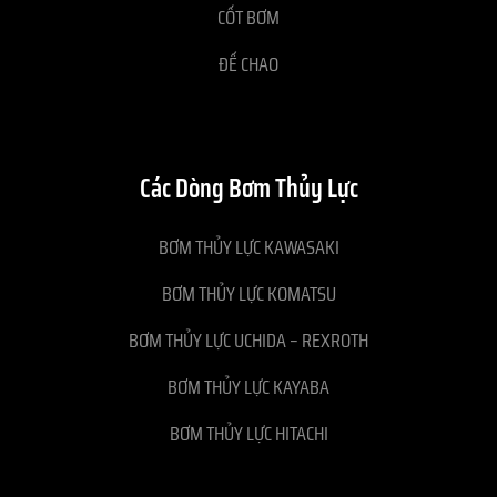
CỐT BƠM
ĐẾ CHAO
Các Dòng Bơm Thủy Lực
BƠM THỦY LỰC KAWASAKI
BƠM THỦY LỰC KOMATSU
BƠM THỦY LỰC UCHIDA – REXROTH
BƠM THỦY LỰC KAYABA
BƠM THỦY LỰC HITACHI