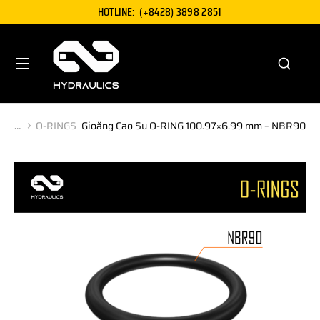
HOTLINE:
(+8428) 3898 2851
O-RINGS
Gioăng Cao Su O-RING 100.97×6.99 mm – NBR90
You are here: