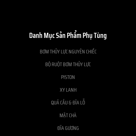
Danh Mục Sản Phẩm Phụ Tùng
BƠM THỦY LỰC NGUYÊN CHIẾC
BỘ RUỘT BƠM THỦY LỰC
PISTON
XY LANH
QUẢ CẦU & ĐĨA LỖ
MẶT CHÀ
ĐĨA GƯƠNG