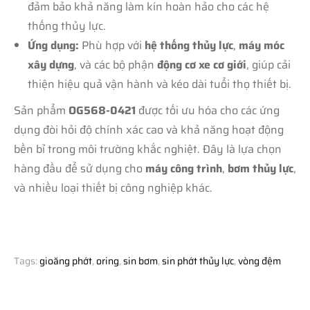
đảm bảo khả năng làm kín hoàn hảo cho các hệ
thống thủy lực.
Ứng dụng:
Phù hợp với
hệ thống thủy lực
,
máy móc
xây dựng
, và các bộ phận
động cơ xe cơ giới
, giúp cải
thiện hiệu quả vận hành và kéo dài tuổi thọ thiết bị.
Sản phẩm
OG568-0421
được tối ưu hóa cho các ứng
dụng đòi hỏi độ chính xác cao và khả năng hoạt động
bền bỉ trong môi trường khắc nghiệt. Đây là lựa chọn
hàng đầu để sử dụng cho
máy công trình
,
bơm thủy lực
,
và nhiều loại thiết bị công nghiệp khác.
Tags:
gioăng phớt
,
oring
,
sin bơm
,
sin phớt thủy lực
,
vòng đệm