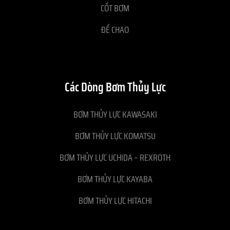
CỐT BƠM
ĐẾ CHAO
Các Dòng Bơm Thủy Lực
BƠM THỦY LỰC KAWASAKI
BƠM THỦY LỰC KOMATSU
BƠM THỦY LỰC UCHIDA – REXROTH
BƠM THỦY LỰC KAYABA
BƠM THỦY LỰC HITACHI