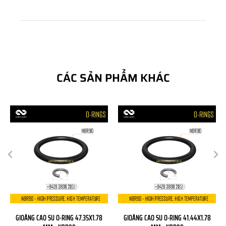
CÁC SẢN PHẨM KHÁC
GIOĂNG CAO SU O-RING 47.35X1.78
GIOĂNG CAO SU O-RING 41.44X1.78