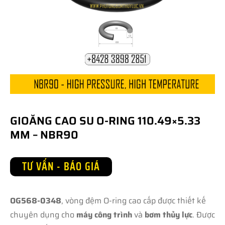
GIOĂNG CAO SU O-RING 110.49×5.33
MM – NBR90
TƯ VẤN - BÁO GIÁ
OG568-0348
, vòng đệm O-ring cao cấp được thiết kế
chuyên dụng cho
máy công trình
và
bơm thủy lực
. Được