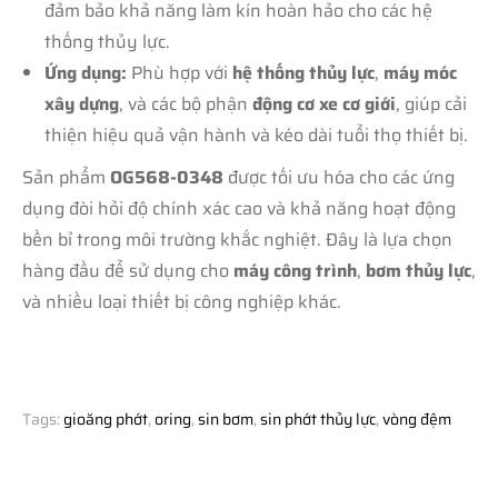
đảm bảo khả năng làm kín hoàn hảo cho các hệ
thống thủy lực.
Ứng dụng:
Phù hợp với
hệ thống thủy lực
,
máy móc
xây dựng
, và các bộ phận
động cơ xe cơ giới
, giúp cải
thiện hiệu quả vận hành và kéo dài tuổi thọ thiết bị.
Sản phẩm
OG568-0348
được tối ưu hóa cho các ứng
dụng đòi hỏi độ chính xác cao và khả năng hoạt động
bền bỉ trong môi trường khắc nghiệt. Đây là lựa chọn
hàng đầu để sử dụng cho
máy công trình
,
bơm thủy lực
,
và nhiều loại thiết bị công nghiệp khác.
Tags:
gioăng phớt
,
oring
,
sin bơm
,
sin phớt thủy lực
,
vòng đệm