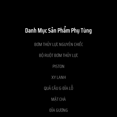
Danh Mục Sản Phẩm Phụ Tùng
BƠM THỦY LỰC NGUYÊN CHIẾC
BỘ RUỘT BƠM THỦY LỰC
PISTON
XY LANH
QUẢ CẦU & ĐĨA LỖ
MẶT CHÀ
ĐĨA GƯƠNG