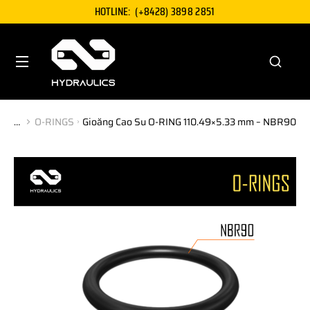
HOTLINE:
(+8428) 3898 2851
O-RINGS
Gioăng Cao Su O-RING 110.49×5.33 mm – NBR90
You are here: