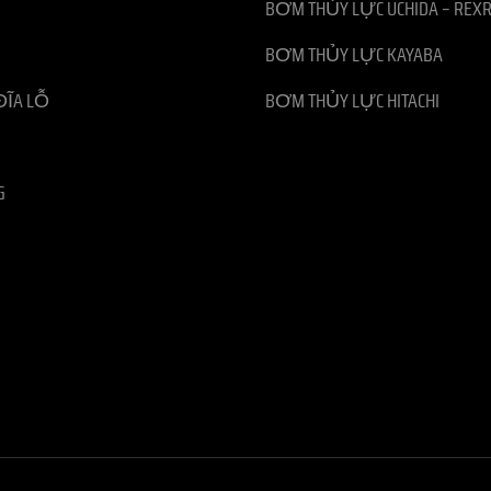
BƠM THỦY LỰC UCHIDA – REX
BƠM THỦY LỰC KAYABA
ĐĨA LỖ
BƠM THỦY LỰC HITACHI
G