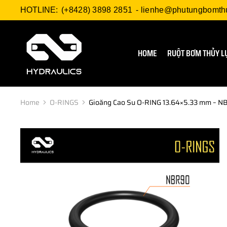
HOTLINE:
(+8428) 3898 2851
-
lienhe@phutungbomth
HOME
RUỘT BƠM THỦY L
Home
O-RINGS
Gioăng Cao Su O-RING 13.64×5.33 mm – 
You are here: