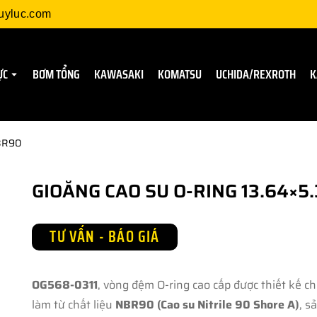
uyluc.com
ỰC
BƠM TỔNG
KAWASAKI
KOMATSU
UCHIDA/REXROTH
K
NBR90
GIOĂNG CAO SU O-RING 13.64×5
TƯ VẤN - BÁO GIÁ
OG568-0311
, vòng đệm O-ring cao cấp được thiết kế 
làm từ chất liệu
NBR90 (Cao su Nitrile 90 Shore A)
, s