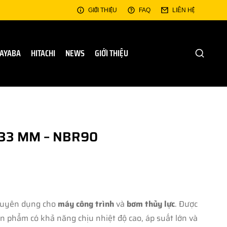
GIỚI THIỆU
FAQ
LIÊN HỆ
AYABA
HITACHI
NEWS
GIỚI THIỆU
.33 MM – NBR90
chuyên dụng cho
máy công trình
và
bơm thủy lực
. Được
ản phẩm có khả năng chịu nhiệt độ cao, áp suất lớn và