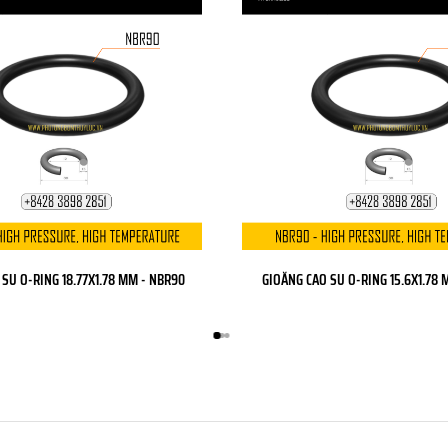
SU O-RING 18.77X1.78 MM - NBR90
GIOĂNG CAO SU O-RING 15.6X1.78 