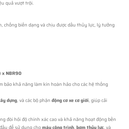
ệu quả vượt trội.
hống biến dạng và chịu được dầu thủy lực, lý tưởng
m) x NBR90
ảm bảo khả năng làm kín hoàn hảo cho các hệ thống
ây dựng
, và các bộ phận
động cơ xe cơ giới
, giúp cải
ng đòi hỏi độ chính xác cao và khả năng hoạt động bền
g đầu để sử dụng cho
máy công trình
,
bơm thủy lực
, và