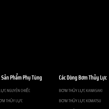
 Sản Phẩm Phụ Tùng
Các Dòng Bơm Thủy Lực
ỰC NGUYÊN CHIẾC
BƠM THỦY LỰC KAWASAKI
ƠM THỦY LỰC
BƠM THỦY LỰC KOMATSU