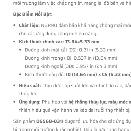
môi trường làm việc khắc nghiệt, mang lại độ bền và hi
Đặc Điểm Nổi Bật:
Chất liệu:
NBR90 đảm bảo khả năng chống mài mòn, c
cho các ứng dụng công nghiệp nặng.
Kích thước chính xác: 13.64×5.33 mm
Đường kính mặt cắt (CS): 0.21 in (5.33 mm)
Đường kính trong (ID): 0.537 in (13.64 mm)
Đường kính ngoài (OD): 0.957 in (24.3 mm)
Kích thước đầy đủ:
ID (13.64 mm) x CS (5.33 m
Hiệu suất:
Chịu được áp suất lớn và nhiệt độ cao, đ
thủy lực.
Ứng dụng:
Phù hợp với
hệ thống thủy lực
,
máy móc x
thiện hiệu quả vận hành và kéo dài tuổi thọ thiết bị.
Sản phẩm
OG568-0311
được tối ưu hóa cho các ứng dụ
bỉ trong môi trường khắc nghiệt. Đây là lựa chọn hàn