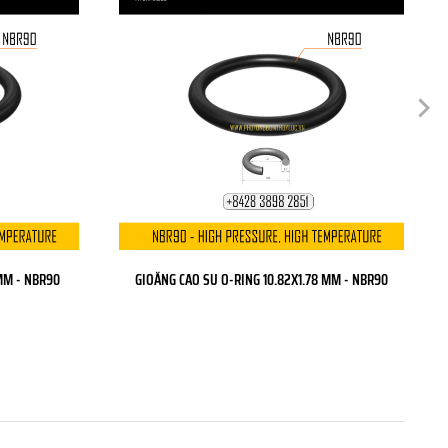
MM - NBR90
GIOĂNG CAO SU O-RING 10.82X1.78 MM - NBR90