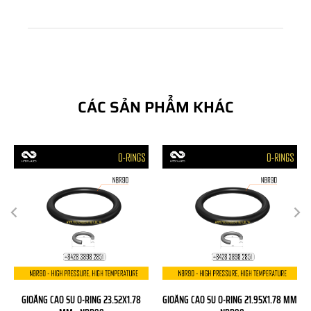
CÁC SẢN PHẨM KHÁC
GIOĂNG CAO SU O-RING 23.52X1.78
GIOĂNG CAO SU O-RING 21.95X1.78 MM