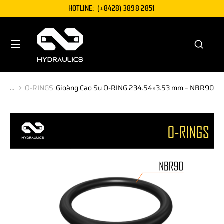
HOTLINE:
(+8428) 3898 2851
O-RINGS
Gioăng Cao Su O-RING 234.54×3.53 mm – NBR90
You are here: