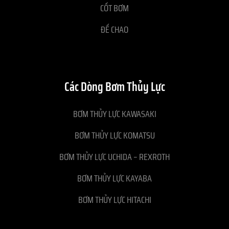
CỐT BƠM
ĐẾ CHAO
Các Dòng Bơm Thủy Lực
BƠM THỦY LỰC KAWASAKI
BƠM THỦY LỰC KOMATSU
BƠM THỦY LỰC UCHIDA – REXROTH
BƠM THỦY LỰC KAYABA
BƠM THỦY LỰC HITACHI