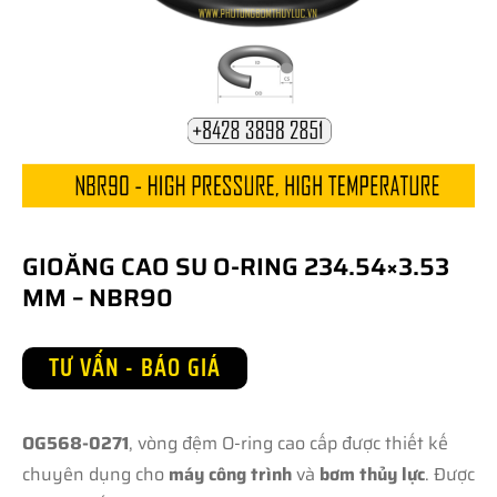
GIOĂNG CAO SU O-RING 234.54×3.53
MM – NBR90
TƯ VẤN - BÁO GIÁ
OG568-0271
, vòng đệm O-ring cao cấp được thiết kế
chuyên dụng cho
máy công trình
và
bơm thủy lực
. Được