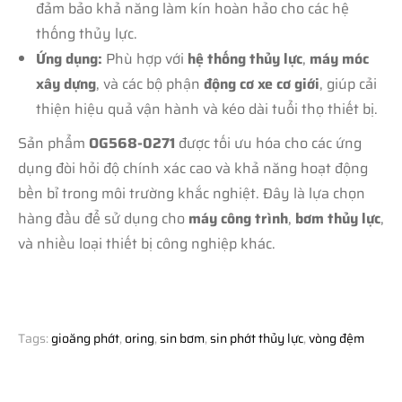
đảm bảo khả năng làm kín hoàn hảo cho các hệ
thống thủy lực.
Ứng dụng:
Phù hợp với
hệ thống thủy lực
,
máy móc
xây dựng
, và các bộ phận
động cơ xe cơ giới
, giúp cải
thiện hiệu quả vận hành và kéo dài tuổi thọ thiết bị.
Sản phẩm
OG568-0271
được tối ưu hóa cho các ứng
dụng đòi hỏi độ chính xác cao và khả năng hoạt động
bền bỉ trong môi trường khắc nghiệt. Đây là lựa chọn
hàng đầu để sử dụng cho
máy công trình
,
bơm thủy lực
,
và nhiều loại thiết bị công nghiệp khác.
Tags:
gioăng phớt
,
oring
,
sin bơm
,
sin phớt thủy lực
,
vòng đệm