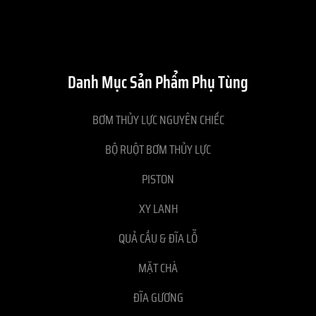
Danh Mục Sản Phẩm Phụ Tùng
BƠM THỦY LỰC NGUYÊN CHIẾC
BỘ RUỘT BƠM THỦY LỰC
PISTON
XY LANH
QUẢ CẦU & ĐĨA LỖ
MẶT CHÀ
ĐĨA GƯƠNG