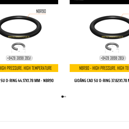
SU O-RING 44.17X1.78 MM - NBR90
GIOĂNG CAO SU O-RING 37.82X1.78