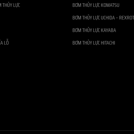
 THỦY LỰC
BƠM THỦY LỰC KOMATSU
BƠM THỦY LỰC UCHIDA – REXRO
BƠM THỦY LỰC KAYABA
ĨA LỖ
BƠM THỦY LỰC HITACHI