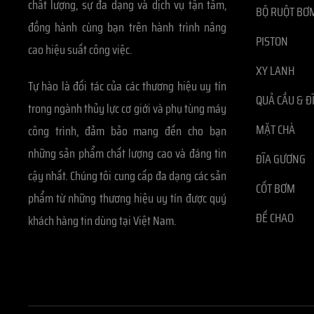
chất lượng, sự đa dạng và dịch vụ tận tâm,
BỘ RUỘT BƠM
đồng hành cùng bạn trên hành trình nâng
PISTON
cao hiệu suất công việc.
XY LANH
Tự hào là đối tác của các thương hiệu uy tín
QUẢ CẦU & Đ
trong ngành thủy lực cơ giới và phụ tùng máy
MẶT CHÀ
công trình, đảm bảo mang đến cho bạn
những sản phẩm chất lượng cao và đáng tin
ĐĨA GƯƠNG
cậy nhất. Chúng tôi cung cấp đa dạng các sản
CỐT BƠM
phẩm từ những thương hiệu uy tín được quý
ĐẾ CHAO
khách hàng tin dùng tại Việt Nam.