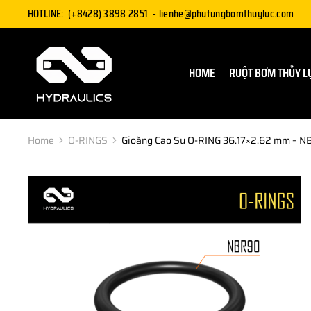
HOTLINE:
(+8428) 3898 2851
-
lienhe@phutungbomthuyluc.com
HOME
RUỘT BƠM THỦY L
Home
O-RINGS
Gioăng Cao Su O-RING 36.17×2.62 mm – 
You are here: