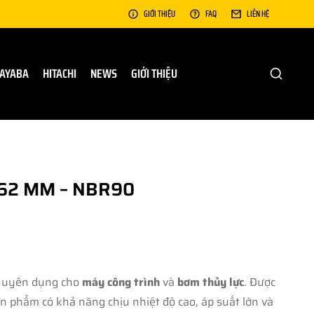
GIỚI THIỆU
FAQ
LIÊN HỆ
AYABA
HITACHI
NEWS
GIỚI THIỆU
.62 MM – NBR90
 chuyên dụng cho
máy công trình
và
bơm thủy lực
. Được
ản phẩm có khả năng chịu nhiệt độ cao, áp suất lớn và