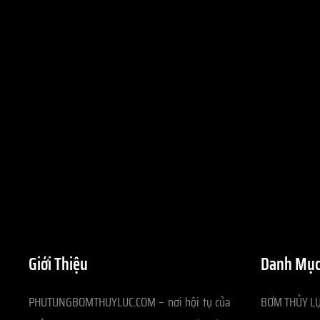
Giới Thiệu
Danh Mục
PHUTUNGBOMTHUYLUC.COM – nơi hội tụ của
BƠM THỦY LỰ