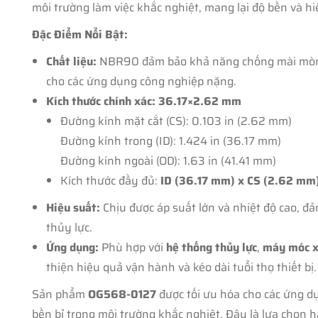
môi trường làm việc khắc nghiệt, mang lại độ bền và hi
Đặc Điểm Nổi Bật:
Chất liệu:
NBR90 đảm bảo khả năng chống mài mòn, c
cho các ứng dụng công nghiệp nặng.
Kích thước chính xác: 36.17×2.62 mm
Đường kính mặt cắt (CS): 0.103 in (2.62 mm)
Đường kính trong (ID): 1.424 in (36.17 mm)
Đường kính ngoài (OD): 1.63 in (41.41 mm)
Kích thước đầy đủ:
ID (36.17 mm) x CS (2.62 m
Hiệu suất:
Chịu được áp suất lớn và nhiệt độ cao, đ
thủy lực.
Ứng dụng:
Phù hợp với
hệ thống thủy lực
,
máy móc x
thiện hiệu quả vận hành và kéo dài tuổi thọ thiết bị.
Sản phẩm
OG568-0127
được tối ưu hóa cho các ứng d
bền bỉ trong môi trường khắc nghiệt. Đây là lựa chọn