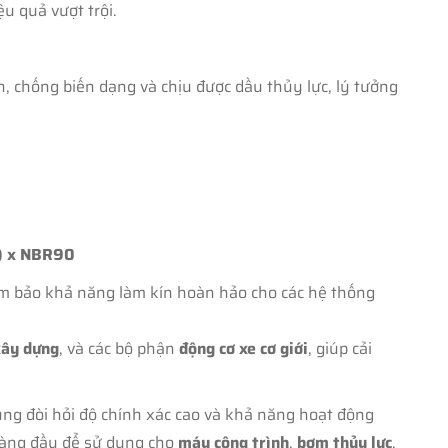
ệu quả vượt trội.
hống biến dạng và chịu được dầu thủy lực, lý tưởng
m) x NBR90
ảm bảo khả năng làm kín hoàn hảo cho các hệ thống
ây dựng
, và các bộ phận
động cơ xe cơ giới
, giúp cải
ụng đòi hỏi độ chính xác cao và khả năng hoạt động
 hàng đầu để sử dụng cho
máy công trình
,
bơm thủy lực
,