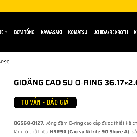
ỰC
BƠM TỔNG
KAWASAKI
KOMATSU
UCHIDA/REXROTH
K
NBR90
GIOĂNG CAO SU O-RING 36.17×2
TƯ VẤN - BÁO GIÁ
OG568-0127
, vòng đệm O-ring cao cấp được thiết kế
làm từ chất liệu
NBR90 (Cao su Nitrile 90 Shore A)
, s