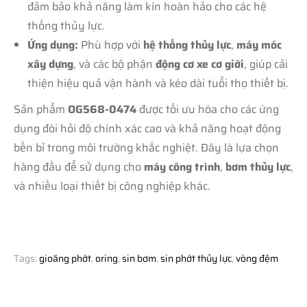
đảm bảo khả năng làm kín hoàn hảo cho các hệ
thống thủy lực.
Ứng dụng:
Phù hợp với
hệ thống thủy lực
,
máy móc
xây dựng
, và các bộ phận
động cơ xe cơ giới
, giúp cải
thiện hiệu quả vận hành và kéo dài tuổi thọ thiết bị.
Sản phẩm
OG568-0474
được tối ưu hóa cho các ứng
dụng đòi hỏi độ chính xác cao và khả năng hoạt động
bền bỉ trong môi trường khắc nghiệt. Đây là lựa chọn
hàng đầu để sử dụng cho
máy công trình
,
bơm thủy lực
,
và nhiều loại thiết bị công nghiệp khác.
Tags:
gioăng phớt
,
oring
,
sin bơm
,
sin phớt thủy lực
,
vòng đệm