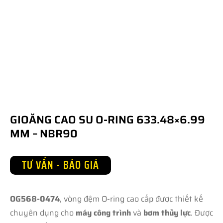
GIOĂNG CAO SU O-RING 633.48×6.99
MM – NBR90
TƯ VẤN - BÁO GIÁ
OG568-0474
, vòng đệm O-ring cao cấp được thiết kế
chuyên dụng cho
máy công trình
và
bơm thủy lực
. Được