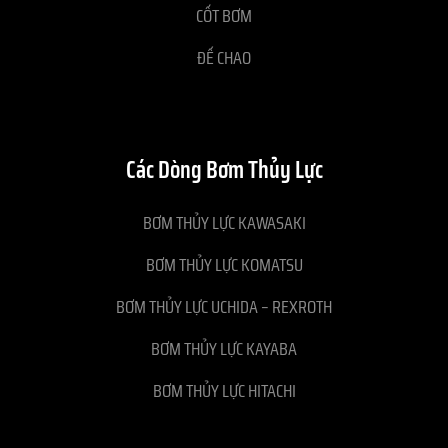
CỐT BƠM
ĐẾ CHAO
Các Dòng Bơm Thủy Lực
BƠM THỦY LỰC KAWASAKI
BƠM THỦY LỰC KOMATSU
BƠM THỦY LỰC UCHIDA – REXROTH
BƠM THỦY LỰC KAYABA
BƠM THỦY LỰC HITACHI