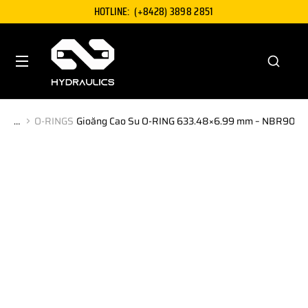
HOTLINE:
(+8428) 3898 2851
O-RINGS
Gioăng Cao Su O-RING 633.48×6.99 mm – NBR90
You are here: