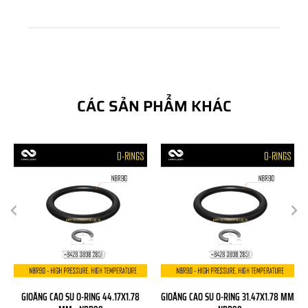
CÁC SẢN PHẨM KHÁC
GIOĂNG CAO SU O-RING 44.17X1.78
GIOĂNG CAO SU O-RING 31.47X1.78 MM