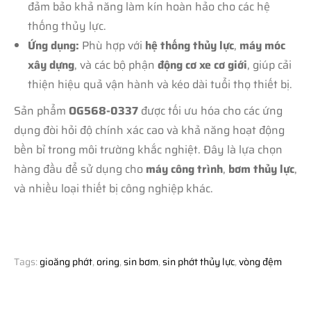
đảm bảo khả năng làm kín hoàn hảo cho các hệ
thống thủy lực.
Ứng dụng:
Phù hợp với
hệ thống thủy lực
,
máy móc
xây dựng
, và các bộ phận
động cơ xe cơ giới
, giúp cải
thiện hiệu quả vận hành và kéo dài tuổi thọ thiết bị.
Sản phẩm
OG568-0337
được tối ưu hóa cho các ứng
dụng đòi hỏi độ chính xác cao và khả năng hoạt động
bền bỉ trong môi trường khắc nghiệt. Đây là lựa chọn
hàng đầu để sử dụng cho
máy công trình
,
bơm thủy lực
,
và nhiều loại thiết bị công nghiệp khác.
Tags:
gioăng phớt
,
oring
,
sin bơm
,
sin phớt thủy lực
,
vòng đệm