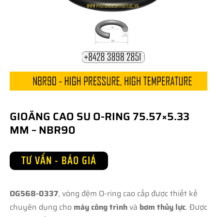
GIOĂNG CAO SU O-RING 75.57×5.33
MM – NBR90
TƯ VẤN - BÁO GIÁ
OG568-0337
, vòng đệm O-ring cao cấp được thiết kế
chuyên dụng cho
máy công trình
và
bơm thủy lực
. Được