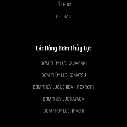
CỐT BƠM
ĐẾ CHAO
Các Dòng Bơm Thủy Lực
BƠM THỦY LỰC KAWASAKI
BƠM THỦY LỰC KOMATSU
BƠM THỦY LỰC UCHIDA – REXROTH
BƠM THỦY LỰC KAYABA
BƠM THỦY LỰC HITACHI