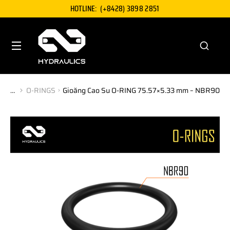
HOTLINE:
(+8428) 3898 2851
O-RINGS
Gioăng Cao Su O-RING 75.57×5.33 mm – NBR90
You are here: