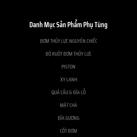
Danh Mục Sản Phẩm Phụ Tùng
BƠM THỦY LỰC NGUYÊN CHIẾC
BỘ RUỘT BƠM THỦY LỰC
PISTON
XY LANH
QUẢ CẦU & ĐĨA LỖ
MẶT CHÀ
ĐĨA GƯƠNG
CỐT BƠM