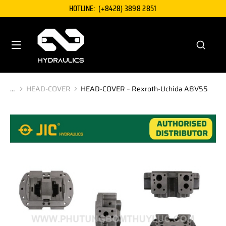
HOTLINE:
(+8428) 3898 2851
HEAD-COVER
HEAD-COVER – Rexroth-Uchida A8V55
You are here: