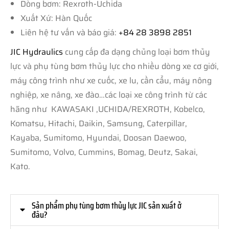
Dòng bơm: Rexroth-Uchida
Xuất Xứ: Hàn Quốc
Liên hệ tư vấn và báo giá:
+84 28 3898 2851
JIC Hydraulics
cung cấp đa dạng chủng loại bơm thủy
lực và phụ tùng bơm thủy lực cho nhiều dòng xe cơ giới,
máy công trình như xe cuốc, xe lu, cần cẩu, máy nông
nghiệp, xe nâng, xe đào…các loại xe công trình từ các
hãng như KAWASAKI ,UCHIDA/REXROTH, Kobelco,
Komatsu, Hitachi, Daikin, Samsung, Caterpillar,
Kayaba, Sumitomo, Hyundai, Doosan Daewoo,
Sumitomo, Volvo, Cummins, Bomag, Deutz, Sakai,
Kato.
Sản phẩm phụ tùng bơm thủy lực JIC sản xuất ở
đâu?