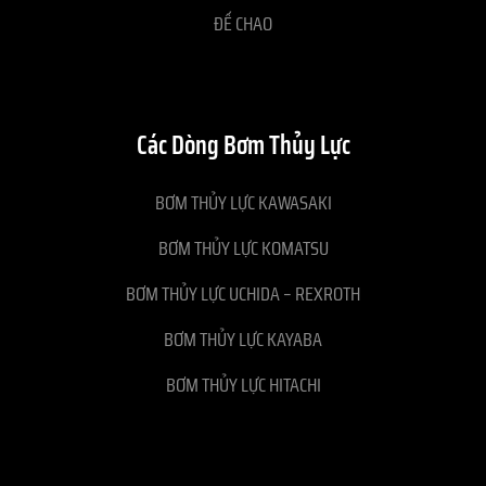
ĐẾ CHAO
Các Dòng Bơm Thủy Lực
BƠM THỦY LỰC KAWASAKI
BƠM THỦY LỰC KOMATSU
BƠM THỦY LỰC UCHIDA – REXROTH
BƠM THỦY LỰC KAYABA
BƠM THỦY LỰC HITACHI