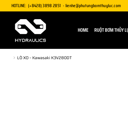
HOTLINE:
(+8428) 3898 2851
-
lienhe@phutungbomthuyluc.com
HOME
RUỘT BƠM THỦY L
LÒ XO – Kawasaki K3V280DT
You are here: