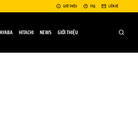
GIỚI THIỆU
FAQ
LIÊN HỆ
AYABA
HITACHI
NEWS
GIỚI THIỆU