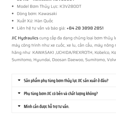
Model Bơm Thủy Lực: K3V280DT
Dòng bơm: Kawasaki
Xuất Xứ: Hàn Quốc
Liên hệ tư vấn và báo giá:
+84 28 3898 2851
JIC Hydraulics
cung cấp đa dạng chủng loại bơm thủy lự
máy công trình như xe cuốc, xe lu, cần cẩu, máy nông ngh
hãng như KAWASAKI ,UCHIDA/REXROTH, Kobelco, Komats
Sumitomo, Hyundai, Doosan Daewoo, Sumitomo, Volvo
Sản phẩm phụ tùng bơm thủy lực JIC sản xuất ở đâu?
Phụ tùng bơm JIC có bền và chất lượng không?
Mình cần được hỗ trợ tư vấn.