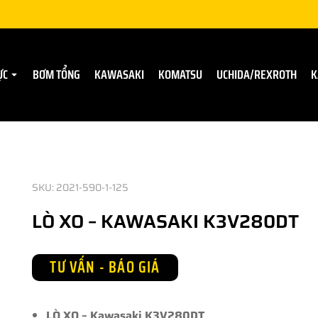
ỰC
BƠM TỔNG
KAWASAKI
KOMATSU
UCHIDA/REXROTH
K
SKU: 2021-590-1-125
LÒ XO – KAWASAKI K3V280DT
TƯ VẤN - BÁO GIÁ
LÒ XO – Kawasaki K3V280DT