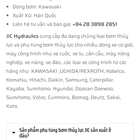
Dòng bơm: Kawasaki
Xuất Xứ: Hàn Quốc
Liên hệ tư vấn và báo giá:
+84 28 3898 2851
JIC Hydraulics
cung cấp đa dạng chủng loại bơm thủy
lực và phụ tùng bơm thủy lực cho nhiều dòng xe cơ giới,
máy công trình như xe cuốc, xe lu, cần cẩu, máy nông
nghiệp, xe nâng, xe đào…các loại xe công trình từ các
hãng như KAWASAKI ,UCHIDA/REXROTH, Kobelco,
Komatsu, Hitachi, Daikin, Samsung, Caterpillar,
Kayaba, Sumitomo, Hyundai, Doosan Daewoo,
Sumitomo, Volvo, Cummins, Bomag, Deutz, Sakai,
Kato.
Sản phẩm phụ tùng bơm thủy lực JIC sản xuất ở
đâu?