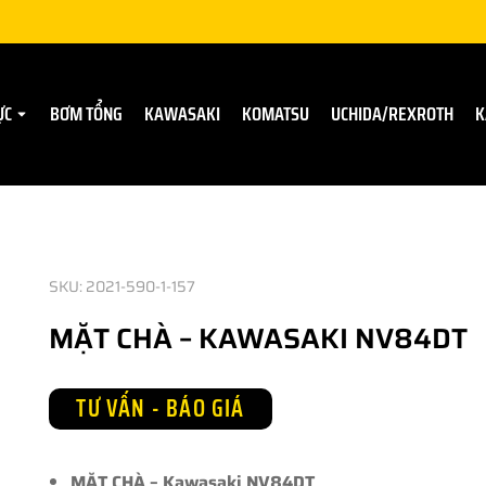
ỰC
BƠM TỔNG
KAWASAKI
KOMATSU
UCHIDA/REXROTH
K
SKU: 2021-590-1-157
MẶT CHÀ – KAWASAKI NV84DT
TƯ VẤN - BÁO GIÁ
MẶT CHÀ – Kawasaki NV84DT