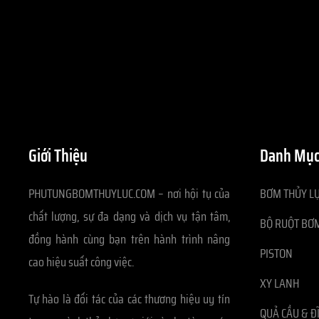
Giới Thiệu
Danh Mục
PHUTUNGBOMTHUYLUC.COM – nơi hội tụ của
BƠM THỦY LỰ
chất lượng, sự đa dạng và dịch vụ tận tâm,
BỘ RUỘT BƠM
đồng hành cùng bạn trên hành trình nâng
PISTON
cao hiệu suất công việc.
XY LANH
Tự hào là đối tác của các thương hiệu uy tín
QUẢ CẦU & Đ