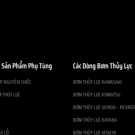
 Sản Phẩm Phụ Tùng
Các Dòng Bơm Thủy Lực
C NGUYÊN CHIẾC
BƠM THỦY LỰC KAWASAKI
 THỦY LỰC
BƠM THỦY LỰC KOMATSU
BƠM THỦY LỰC UCHIDA – REXRO
BƠM THỦY LỰC KAYABA
ĨA LỖ
BƠM THỦY LỰC HITACHI