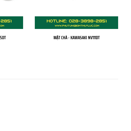
45DT
MẶT CHÀ - KAWASAKI NV111DT