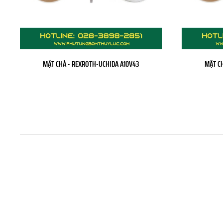
MẶT CHÀ - REXROTH-UCHIDA A10V43
MẶT C