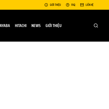
GIỚI THIỆU
FAQ
LIÊN HỆ
AYABA
HITACHI
NEWS
GIỚI THIỆU