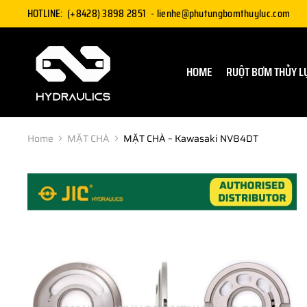
HOTLINE:
(+8428) 3898 2851
-
lienhe@phutungbomthuyluc.com
HOME
RUỘT BƠM THỦY L
Home
MẶT CHÀ
MẶT CHÀ – Kawasaki NV84DT
You are here: