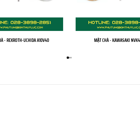
HÀ - REXROTH-UCHIDA A10V40
MẶT CHÀ - KAWASAKI NVK