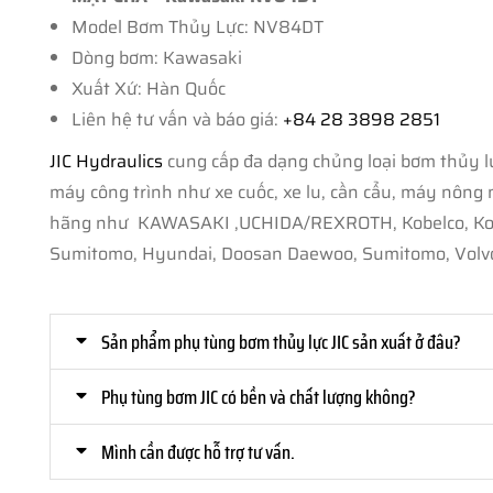
Model Bơm Thủy Lực: NV84DT
Dòng bơm: Kawasaki
Xuất Xứ: Hàn Quốc
Liên hệ tư vấn và báo giá:
+84 28 3898 2851
JIC Hydraulics
cung cấp đa dạng chủng loại bơm thủy lự
máy công trình như xe cuốc, xe lu, cần cẩu, máy nông ngh
hãng như KAWASAKI ,UCHIDA/REXROTH, Kobelco, Komats
Sumitomo, Hyundai, Doosan Daewoo, Sumitomo, Volvo
Sản phẩm phụ tùng bơm thủy lực JIC sản xuất ở đâu?
Phụ tùng bơm JIC có bền và chất lượng không?
Mình cần được hỗ trợ tư vấn.