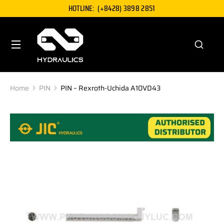
HOTLINE:
(+8428) 3898 2851
Home
PIN
PIN – Rexroth-Uchida A10VD43
You are here: