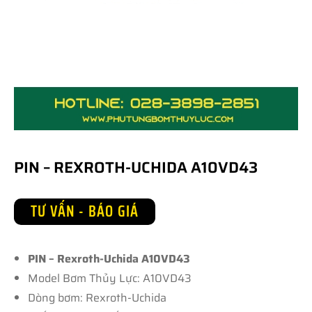
PIN – REXROTH-UCHIDA A10VD43
TƯ VẤN - BÁO GIÁ
PIN – Rexroth-Uchida A10VD43
Model Bơm Thủy Lực: A10VD43
Dòng bơm: Rexroth-Uchida