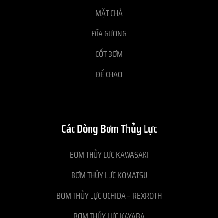
MẶT CHÀ
ĐĨA GƯƠNG
CỐT BƠM
ĐẾ CHAO
Các Dòng Bơm Thủy Lực
BƠM THỦY LỰC KAWASAKI
BƠM THỦY LỰC KOMATSU
BƠM THỦY LỰC UCHIDA – REXROTH
BƠM THỦY LỰC KAYABA