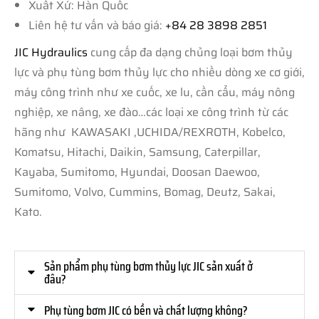
Xuất Xứ: Hàn Quốc
Liên hệ tư vấn và báo giá:
+84 28 3898 2851
JIC Hydraulics
cung cấp đa dạng chủng loại bơm thủy
lực và phụ tùng bơm thủy lực cho nhiều dòng xe cơ giới,
máy công trình như xe cuốc, xe lu, cần cẩu, máy nông
nghiệp, xe nâng, xe đào…các loại xe công trình từ các
hãng như KAWASAKI ,UCHIDA/REXROTH, Kobelco,
Komatsu, Hitachi, Daikin, Samsung, Caterpillar,
Kayaba, Sumitomo, Hyundai, Doosan Daewoo,
Sumitomo, Volvo, Cummins, Bomag, Deutz, Sakai,
Kato.
Sản phẩm phụ tùng bơm thủy lực JIC sản xuất ở
đâu?
Phụ tùng bơm JIC có bền và chất lượng không?