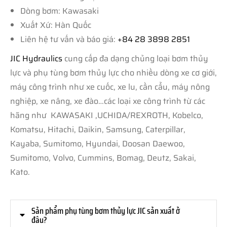
Dòng bơm: Kawasaki
Xuất Xứ: Hàn Quốc
Liên hệ tư vấn và báo giá:
+84 28 3898 2851
JIC Hydraulics
cung cấp đa dạng chủng loại bơm thủy
lực và phụ tùng bơm thủy lực cho nhiều dòng xe cơ giới,
máy công trình như xe cuốc, xe lu, cần cẩu, máy nông
nghiệp, xe nâng, xe đào…các loại xe công trình từ các
hãng như KAWASAKI ,UCHIDA/REXROTH, Kobelco,
Komatsu, Hitachi, Daikin, Samsung, Caterpillar,
Kayaba, Sumitomo, Hyundai, Doosan Daewoo,
Sumitomo, Volvo, Cummins, Bomag, Deutz, Sakai,
Kato.
Sản phẩm phụ tùng bơm thủy lực JIC sản xuất ở
đâu?