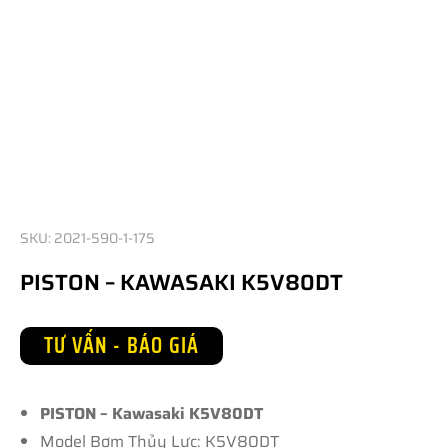
SKU: 2021-590-1-175
PISTON – KAWASAKI K5V80DT
TƯ VẤN - BÁO GIÁ
PISTON – Kawasaki K5V80DT
Model Bơm Thủy Lực: K5V80DT