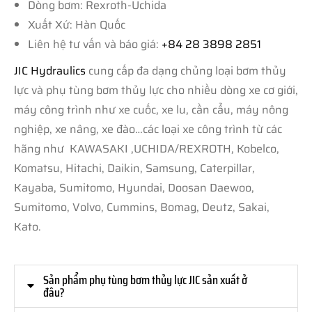
Dòng bơm: Rexroth-Uchida
Xuất Xứ: Hàn Quốc
Liên hệ tư vấn và báo giá:
+84 28 3898 2851
JIC Hydraulics
cung cấp đa dạng chủng loại bơm thủy
lực và phụ tùng bơm thủy lực cho nhiều dòng xe cơ giới,
máy công trình như xe cuốc, xe lu, cần cẩu, máy nông
nghiệp, xe nâng, xe đào…các loại xe công trình từ các
hãng như KAWASAKI ,UCHIDA/REXROTH, Kobelco,
Komatsu, Hitachi, Daikin, Samsung, Caterpillar,
Kayaba, Sumitomo, Hyundai, Doosan Daewoo,
Sumitomo, Volvo, Cummins, Bomag, Deutz, Sakai,
Kato.
Sản phẩm phụ tùng bơm thủy lực JIC sản xuất ở
đâu?