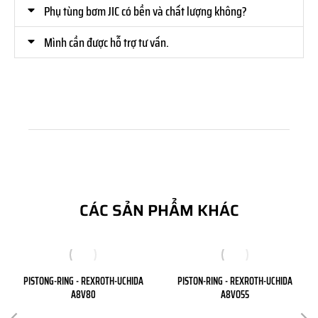
Phụ tùng bơm JIC có bền và chất lượng không?
Mình cần được hỗ trợ tư vấn.
CÁC SẢN PHẨM KHÁC
PISTONG-RING - REXROTH-UCHIDA
PISTON-RING - REXROTH-UCHIDA
A8V80
A8VO55