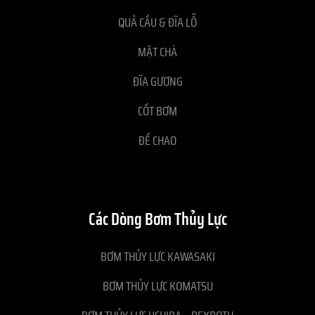
QUẢ CẦU & ĐĨA LỖ
MẶT CHÀ
ĐĨA GƯƠNG
CỐT BƠM
ĐẾ CHAO
Các Dòng Bơm Thủy Lực
BƠM THỦY LỰC KAWASAKI
BƠM THỦY LỰC KOMATSU