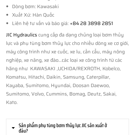
Dòng bơm: Kawasaki
Xuất Xứ: Hàn Quốc
Liên hệ tư vấn và báo giá:
+84 28 3898 2851
JIC Hydraulics
cung cấp đa dạng chủng loại bơm thủy
lực và phụ tùng bơm thủy lực cho nhiều dòng xe cơ giới,
máy công trình như xe cuốc, xe lu, cần cẩu, máy nông
nghiệp, xe nâng, xe đào…các loại xe công trình từ các
hãng như KAWASAKI ,UCHIDA/REXROTH, Kobelco,
Komatsu, Hitachi, Daikin, Samsung, Caterpillar,
Kayaba, Sumitomo, Hyundai, Doosan Daewoo,
Sumitomo, Volvo, Cummins, Bomag, Deutz, Sakai,
Kato.
Sản phẩm phụ tùng bơm thủy lực JIC sản xuất ở
đâu?