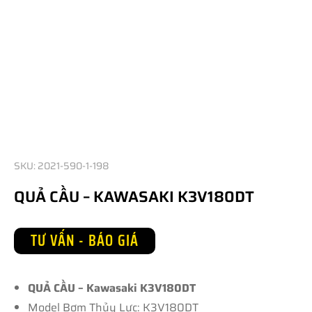
SKU: 2021-590-1-198
QUẢ CẦU – KAWASAKI K3V180DT
TƯ VẤN - BÁO GIÁ
QUẢ CẦU – Kawasaki K3V180DT
Model Bơm Thủy Lực: K3V180DT