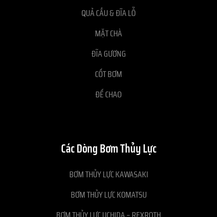
QUẢ CẦU & ĐĨA LỖ
MẶT CHÀ
ĐĨA GƯƠNG
CỐT BƠM
ĐẾ CHAO
Các Dòng Bơm Thủy Lực
BƠM THỦY LỰC KAWASAKI
BƠM THỦY LỰC KOMATSU
BƠM THỦY LỰC UCHIDA – REXROTH