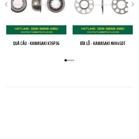
QUẢ CẦU - KAWASAKI K3SP36
ĐĨA LỖ - KAWASAKI NVK45DT