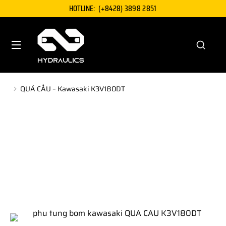
HOTLINE:
(+8428) 3898 2851
QUẢ CẦU – Kawasaki K3V180DT
You are here: