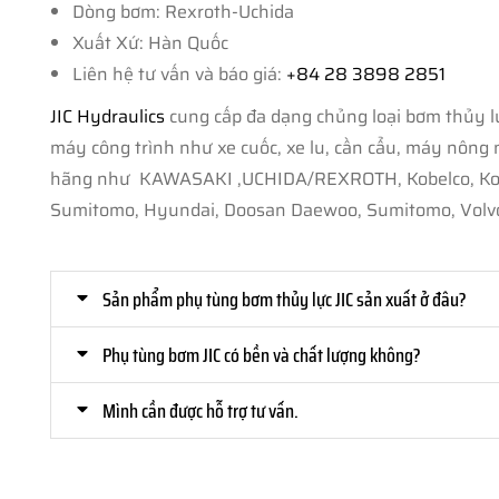
Dòng bơm: Rexroth-Uchida
Xuất Xứ: Hàn Quốc
Liên hệ tư vấn và báo giá:
+84 28 3898 2851
JIC Hydraulics
cung cấp đa dạng chủng loại bơm thủy lự
máy công trình như xe cuốc, xe lu, cần cẩu, máy nông ngh
hãng như KAWASAKI ,UCHIDA/REXROTH, Kobelco, Komats
Sumitomo, Hyundai, Doosan Daewoo, Sumitomo, Volvo
Sản phẩm phụ tùng bơm thủy lực JIC sản xuất ở đâu?
Phụ tùng bơm JIC có bền và chất lượng không?
Mình cần được hỗ trợ tư vấn.