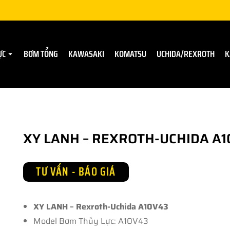
ỰC
BƠM TỔNG
KAWASAKI
KOMATSU
UCHIDA/REXROTH
K
XY LANH – REXROTH-UCHIDA A
TƯ VẤN - BÁO GIÁ
XY LANH – Rexroth-Uchida A10V43
Model Bơm Thủy Lực: A10V43