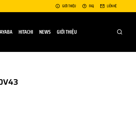
GIỚI THIỆU
FAQ
LIÊN HỆ
AYABA
HITACHI
NEWS
GIỚI THIỆU
10V43