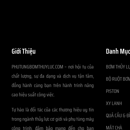
Giới Thiệu
Danh Mục
PHUTUNGBOMTHUYLUC.COM – nơi hội tụ của
BƠM THỦY LỰ
chất lượng, sự đa dạng và dịch vụ tận tâm,
BỘ RUỘT BƠM
đồng hành cùng bạn trên hành trình nâng
PISTON
cao hiệu suất công việc.
XY LANH
Tự hào là đối tác của các thương hiệu uy tín
QUẢ CẦU & Đ
trong ngành thủy lực cơ giới và phụ tùng máy
MẶT CHÀ
công trình, đảm bảo mang đến cho bạn