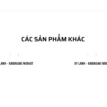
CÁC SẢN PHẨM KHÁC
LANH - KAWASAKI NV84DT
XY LANH - KAWASAKI MX