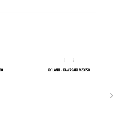
80
XY LANH - KAWASAKI M2X150