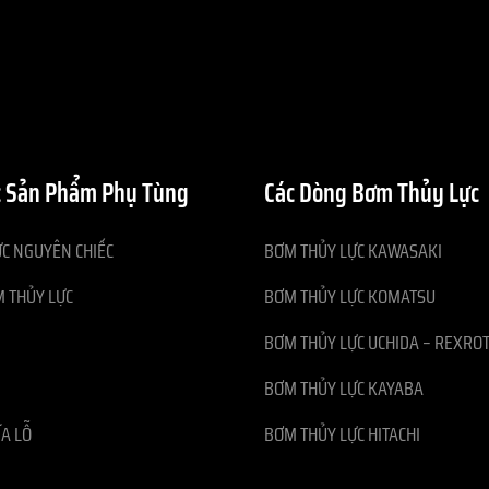
 Sản Phẩm Phụ Tùng
Các Dòng Bơm Thủy Lực
C NGUYÊN CHIẾC
BƠM THỦY LỰC KAWASAKI
 THỦY LỰC
BƠM THỦY LỰC KOMATSU
BƠM THỦY LỰC UCHIDA – REXRO
BƠM THỦY LỰC KAYABA
ĨA LỖ
BƠM THỦY LỰC HITACHI