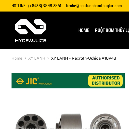
HOTLINE:
(+8428) 3898 2851
-
lienhe@phutungbomthuyluc.com
HOME
RUỘT BƠM THỦY L
Home
XY LANH
XY LANH – Rexroth-Uchida A10V43
You are here: