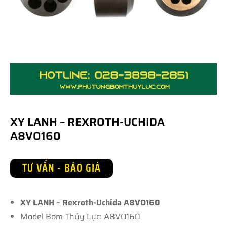
XY LANH – REXROTH-UCHIDA
A8VO160
TƯ VẤN - BÁO GIÁ
XY LANH – Rexroth-Uchida A8VO160
Model Bơm Thủy Lực: A8VO160