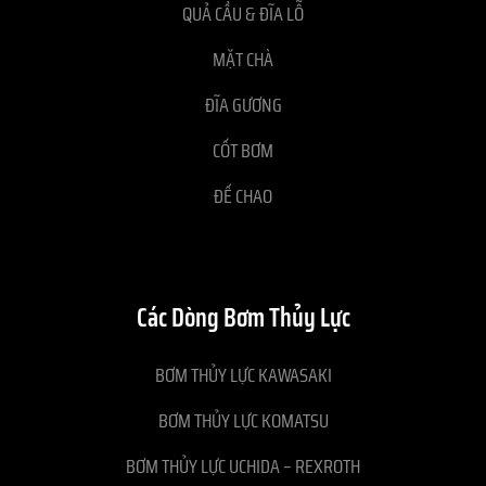
QUẢ CẦU & ĐĨA LỖ
MẶT CHÀ
ĐĨA GƯƠNG
CỐT BƠM
ĐẾ CHAO
Các Dòng Bơm Thủy Lực
BƠM THỦY LỰC KAWASAKI
BƠM THỦY LỰC KOMATSU
BƠM THỦY LỰC UCHIDA – REXROTH