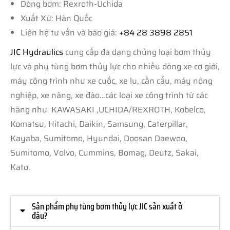
Dòng bơm: Rexroth-Uchida
Xuất Xứ: Hàn Quốc
Liên hệ tư vấn và báo giá:
+84 28 3898 2851
JIC Hydraulics
cung cấp đa dạng chủng loại bơm thủy
lực và phụ tùng bơm thủy lực cho nhiều dòng xe cơ giới,
máy công trình như xe cuốc, xe lu, cần cẩu, máy nông
nghiệp, xe nâng, xe đào…các loại xe công trình từ các
hãng như KAWASAKI ,UCHIDA/REXROTH, Kobelco,
Komatsu, Hitachi, Daikin, Samsung, Caterpillar,
Kayaba, Sumitomo, Hyundai, Doosan Daewoo,
Sumitomo, Volvo, Cummins, Bomag, Deutz, Sakai,
Kato.
Sản phẩm phụ tùng bơm thủy lực JIC sản xuất ở
đâu?