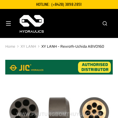
HOTLINE:
(+8428) 3898 2851
Home
XY LANH
XY LANH – Rexroth-Uchida A8VO160
You are here: