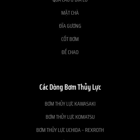
MẶT CHÀ
ĐĨA GƯƠNG
CỐT BƠM
ĐẾ CHAO
Các Dòng Bơm Thủy Lực
BƠM THỦY LỰC KAWASAKI
BƠM THỦY LỰC KOMATSU
BƠM THỦY LỰC UCHIDA – REXROTH