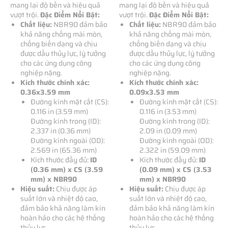
mang lại độ bền và hiệu quả
mang lại độ bền và hiệu quả
vượt trội.
Đặc Điểm Nổi Bật:
vượt trội.
Đặc Điểm Nổi Bật:
Chất liệu:
NBR90 đảm bảo
Chất liệu:
NBR90 đảm bảo
khả năng chống mài mòn,
khả năng chống mài mòn,
chống biến dạng và chịu
chống biến dạng và chịu
được dầu thủy lực, lý tưởng
được dầu thủy lực, lý tưởng
cho các ứng dụng công
cho các ứng dụng công
nghiệp nặng.
nghiệp nặng.
Kích thước chính xác:
Kích thước chính xác:
0.36x3.59 mm
0.09x3.53 mm
Đường kính mặt cắt (CS):
Đường kính mặt cắt (CS):
0.116 in (3.59 mm)
0.116 in (3.53 mm)
Đường kính trong (ID):
Đường kính trong (ID):
2.337 in (0.36 mm)
2.09 in (0.09 mm)
Đường kính ngoài (OD):
Đường kính ngoài (OD):
2.569 in (65.36 mm)
2.322 in (59.09 mm)
Kích thước đầy đủ:
ID
Kích thước đầy đủ:
ID
(0.36 mm) x CS (3.59
(0.09 mm) x CS (3.53
mm) x NBR90
mm) x NBR90
Hiệu suất:
Chịu được áp
Hiệu suất:
Chịu được áp
suất lớn và nhiệt độ cao,
suất lớn và nhiệt độ cao,
đảm bảo khả năng làm kín
đảm bảo khả năng làm kín
hoàn hảo cho các hệ thống
hoàn hảo cho các hệ thống
thủy lực.
thủy lực.