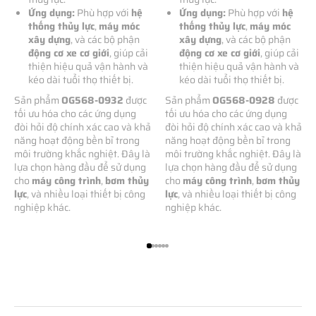
Ứng dụng:
Phù hợp với
hệ
Ứng dụng:
Phù hợp với
hệ
thống thủy lực
,
máy móc
thống thủy lực
,
máy móc
xây dựng
, và các bộ phận
xây dựng
, và các bộ phận
động cơ xe cơ giới
, giúp cải
động cơ xe cơ giới
, giúp cải
thiện hiệu quả vận hành và
thiện hiệu quả vận hành và
kéo dài tuổi thọ thiết bị.
kéo dài tuổi thọ thiết bị.
Sản phẩm
OG568-0932
được
Sản phẩm
OG568-0928
được
tối ưu hóa cho các ứng dụng
tối ưu hóa cho các ứng dụng
đòi hỏi độ chính xác cao và khả
đòi hỏi độ chính xác cao và khả
năng hoạt động bền bỉ trong
năng hoạt động bền bỉ trong
môi trường khắc nghiệt. Đây là
môi trường khắc nghiệt. Đây là
lựa chọn hàng đầu để sử dụng
lựa chọn hàng đầu để sử dụng
cho
máy công trình
,
bơm thủy
cho
máy công trình
,
bơm thủy
lực
, và nhiều loại thiết bị công
lực
, và nhiều loại thiết bị công
nghiệp khác.
nghiệp khác.