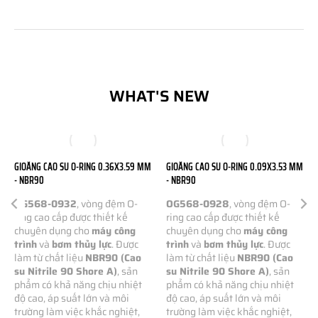
WHAT'S NEW
GIOĂNG CAO SU O-RING 0.36X3.59 MM
GIOĂNG CAO SU O-RING 0.09X3.53 MM
- NBR90
- NBR90
OG568-0932
, vòng đệm O-
OG568-0928
, vòng đệm O-
ring cao cấp được thiết kế
ring cao cấp được thiết kế
chuyên dụng cho
máy công
chuyên dụng cho
máy công
trình
và
bơm thủy lực
. Được
trình
và
bơm thủy lực
. Được
làm từ chất liệu
NBR90 (Cao
làm từ chất liệu
NBR90 (Cao
su Nitrile 90 Shore A)
, sản
su Nitrile 90 Shore A)
, sản
phẩm có khả năng chịu nhiệt
phẩm có khả năng chịu nhiệt
độ cao, áp suất lớn và môi
độ cao, áp suất lớn và môi
trường làm việc khắc nghiệt,
trường làm việc khắc nghiệt,