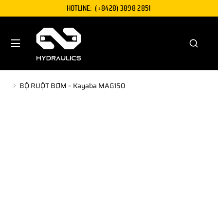
HOTLINE:
(+8428) 3898 2851
BỘ RUỘT BƠM – Kayaba MAG150
You are here: