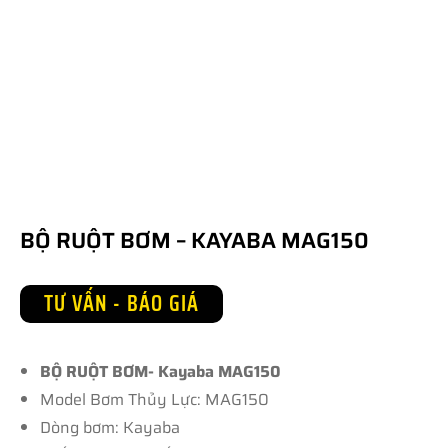
BỘ RUỘT BƠM – KAYABA MAG150
TƯ VẤN - BÁO GIÁ
BỘ RUỘT BƠM- Kayaba MAG150
Model Bơm Thủy Lực: MAG150
Dòng bơm: Kayaba