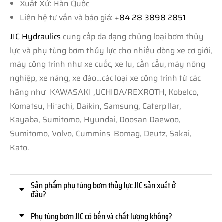
Xuất Xứ: Hàn Quốc
Liên hệ tư vấn và báo giá:
+84 28 3898 2851
JIC Hydraulics
cung cấp đa dạng chủng loại bơm thủy
lực và phụ tùng bơm thủy lực cho nhiều dòng xe cơ giới,
máy công trình như xe cuốc, xe lu, cần cẩu, máy nông
nghiệp, xe nâng, xe đào…các loại xe công trình từ các
hãng như KAWASAKI ,UCHIDA/REXROTH, Kobelco,
Komatsu, Hitachi, Daikin, Samsung, Caterpillar,
Kayaba, Sumitomo, Hyundai, Doosan Daewoo,
Sumitomo, Volvo, Cummins, Bomag, Deutz, Sakai,
Kato.
Sản phẩm phụ tùng bơm thủy lực JIC sản xuất ở
đâu?
Phụ tùng bơm JIC có bền và chất lượng không?