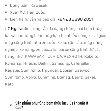
Dòng bơm: Kawasaki
Xuất Xứ: Hàn Quốc
Liên hệ tư vấn và báo giá:
+84 28 3898 2851
JIC Hydraulics
cung cấp đa dạng chủng loại bơm thủy
lực và phụ tùng bơm thủy lực cho nhiều dòng xe cơ giới,
máy công trình như xe cuốc, xe lu, cần cẩu, máy nông
nghiệp, xe nâng, xe đào…các loại xe công trình từ các
hãng như KAWASAKI ,UCHIDA/REXROTH, Kobelco,
Komatsu, Hitachi, Daikin, Samsung, Caterpillar,
Kayaba, Sumitomo, Hyundai, Doosan Daewoo,
Sumitomo, Volvo, Cummins, Bomag, Deutz, Sakai,
Kato.
Sản phẩm phụ tùng bơm thủy lực JIC sản xuất ở
đâu?