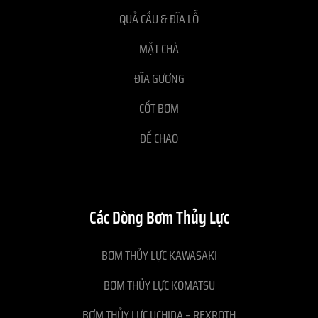
QUẢ CẦU & ĐĨA LỖ
MẶT CHÀ
ĐĨA GƯƠNG
CỐT BƠM
ĐẾ CHAO
Các Dòng Bơm Thủy Lực
BƠM THỦY LỰC KAWASAKI
BƠM THỦY LỰC KOMATSU
BƠM THỦY LỰC UCHIDA – REXROTH