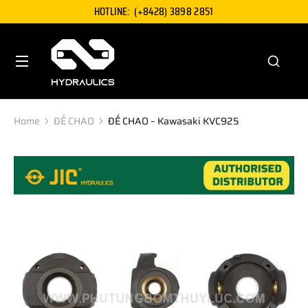
HOTLINE:
(+8428) 3898 2851
Home
ĐẾ CHAO
ĐẾ CHAO – Kawasaki KVC925
You are here: