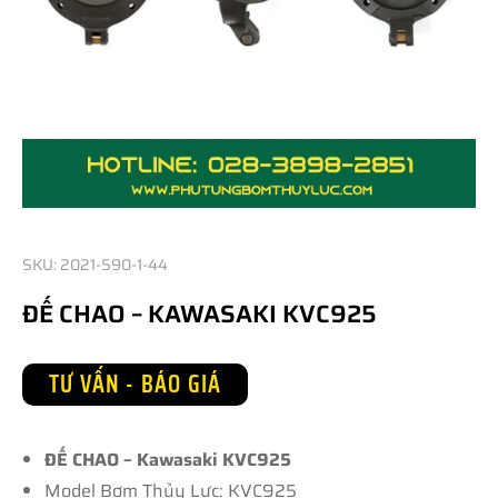
SKU: 2021-590-1-44
ĐẾ CHAO – KAWASAKI KVC925
TƯ VẤN - BÁO GIÁ
ĐẾ CHAO – Kawasaki KVC925
Model Bơm Thủy Lực: KVC925