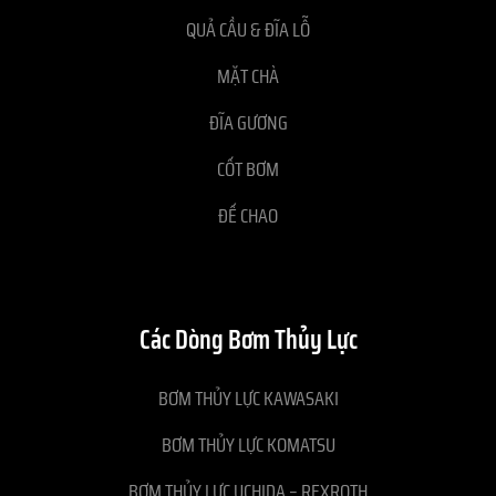
QUẢ CẦU & ĐĨA LỖ
MẶT CHÀ
ĐĨA GƯƠNG
CỐT BƠM
ĐẾ CHAO
Các Dòng Bơm Thủy Lực
BƠM THỦY LỰC KAWASAKI
BƠM THỦY LỰC KOMATSU
BƠM THỦY LỰC UCHIDA – REXROTH