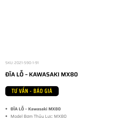
SKU: 2021-590-1-91
ĐĨA LỖ – KAWASAKI MX80
TƯ VẤN - BÁO GIÁ
ĐĨA LỖ – Kawasaki MX80
Model Bơm Thủy Lực: MX80