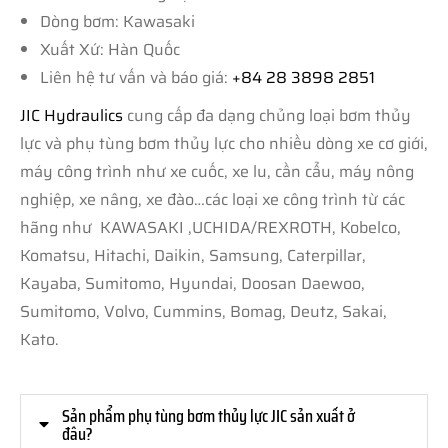
Dòng bơm: Kawasaki
Xuất Xứ: Hàn Quốc
Liên hệ tư vấn và báo giá:
+84 28 3898 2851
JIC Hydraulics
cung cấp đa dạng chủng loại bơm thủy
lực và phụ tùng bơm thủy lực cho nhiều dòng xe cơ giới,
máy công trình như xe cuốc, xe lu, cần cẩu, máy nông
nghiệp, xe nâng, xe đào…các loại xe công trình từ các
hãng như KAWASAKI ,UCHIDA/REXROTH, Kobelco,
Komatsu, Hitachi, Daikin, Samsung, Caterpillar,
Kayaba, Sumitomo, Hyundai, Doosan Daewoo,
Sumitomo, Volvo, Cummins, Bomag, Deutz, Sakai,
Kato.
Sản phẩm phụ tùng bơm thủy lực JIC sản xuất ở
đâu?