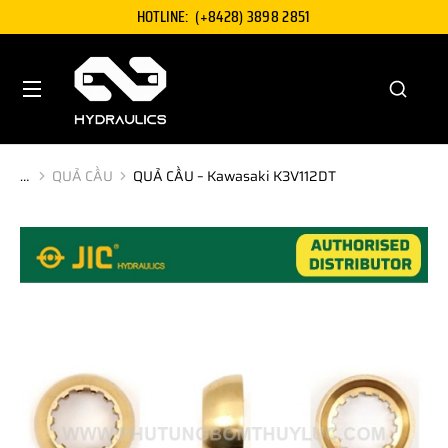
HOTLINE:
(+8428) 3898 2851
QUẢ CẦU
QUẢ CẦU – Kawasaki K3V112DT
You are here: