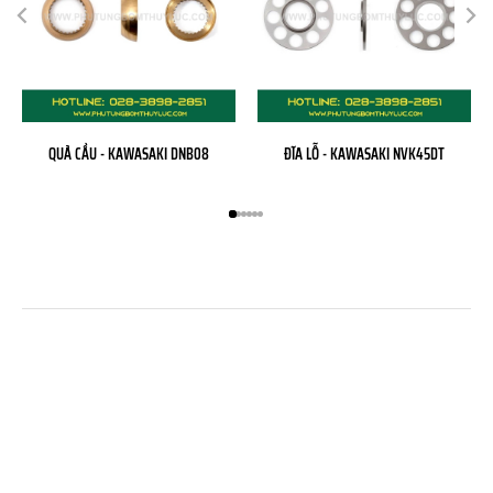
QUẢ CẦU - KAWASAKI DNB08
ĐĨA LỖ - KAWASAKI NVK45DT