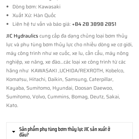
Dòng bơm: Kawasaki
Xuất Xứ: Hàn Quốc
Liên hệ tư vấn và báo giá:
+84 28 3898 2851
JIC Hydraulics
cung cấp đa dạng chủng loại bơm thủy
lực và phụ tùng bơm thủy lực cho nhiều dòng xe cơ giới,
máy công trình như xe cuốc, xe lu, cần cẩu, máy nông
nghiệp, xe nâng, xe đào…các loại xe công trình từ các
hãng như KAWASAKI ,UCHIDA/REXROTH, Kobelco,
Komatsu, Hitachi, Daikin, Samsung, Caterpillar,
Kayaba, Sumitomo, Hyundai, Doosan Daewoo,
Sumitomo, Volvo, Cummins, Bomag, Deutz, Sakai,
Kato.
Sản phẩm phụ tùng bơm thủy lực JIC sản xuất ở
đâu?