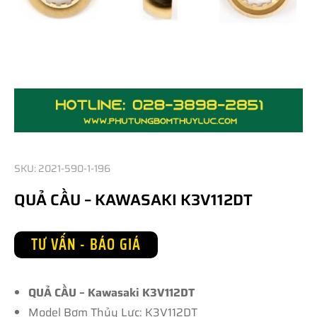
SKU: 2021-590-1-196
QUẢ CẦU – KAWASAKI K3V112DT
TƯ VẤN - BÁO GIÁ
QUẢ CẦU – Kawasaki K3V112DT
Model Bơm Thủy Lực: K3V112DT