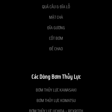
QUẢ CẦU & ĐĨA LỖ
MẶT CHÀ
ĐĨA GƯƠNG
CỐT BƠM
ĐẾ CHAO
Các Dòng Bơm Thủy Lực
BƠM THỦY LỰC KAWASAKI
BƠM THỦY LỰC KOMATSU
BƠM THỦY LỰC UCHIDA – REXROTH