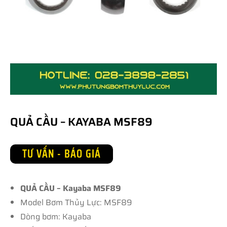
QUẢ CẦU – KAYABA MSF89
TƯ VẤN - BÁO GIÁ
QUẢ CẦU – Kayaba MSF89
Model Bơm Thủy Lực: MSF89
Dòng bơm: Kayaba