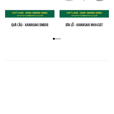
QUẢ CẦU - KAWASAKI DNB08
ĐĨA LỖ - KAWASAKI NVK45DT