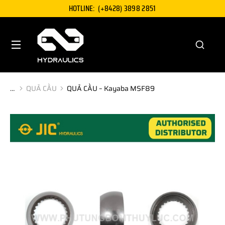
HOTLINE:
(+8428) 3898 2851
QUẢ CẦU
QUẢ CẦU – Kayaba MSF89
You are here: