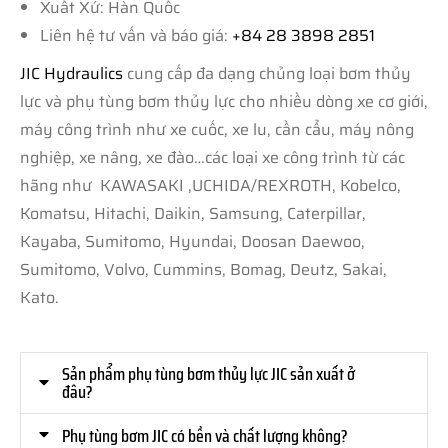
Xuất Xứ: Hàn Quốc
Liên hệ tư vấn và báo giá:
+84 28 3898 2851
JIC Hydraulics
cung cấp đa dạng chủng loại bơm thủy
lực và phụ tùng bơm thủy lực cho nhiều dòng xe cơ giới,
máy công trình như xe cuốc, xe lu, cần cẩu, máy nông
nghiệp, xe nâng, xe đào…các loại xe công trình từ các
hãng như KAWASAKI ,UCHIDA/REXROTH, Kobelco,
Komatsu, Hitachi, Daikin, Samsung, Caterpillar,
Kayaba, Sumitomo, Hyundai, Doosan Daewoo,
Sumitomo, Volvo, Cummins, Bomag, Deutz, Sakai,
Kato.
Sản phẩm phụ tùng bơm thủy lực JIC sản xuất ở
đâu?
Phụ tùng bơm JIC có bền và chất lượng không?