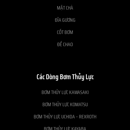
MẶT CHÀ
ĐĨA GƯƠNG
CỐT BƠM
ĐẾ CHAO
Các Dòng Bơm Thủy Lực
BƠM THỦY LỰC KAWASAKI
BƠM THỦY LỰC KOMATSU
BƠM THỦY LỰC UCHIDA – REXROTH
BƠM THỦY LỰC KAYABA