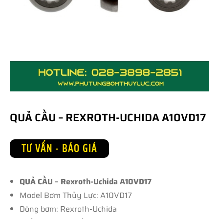
QUẢ CẦU – REXROTH-UCHIDA A10VD17
TƯ VẤN - BÁO GIÁ
QUẢ CẦU – Rexroth-Uchida A10VD17
Model Bơm Thủy Lực: A10VD17
Dòng bơm: Rexroth-Uchida