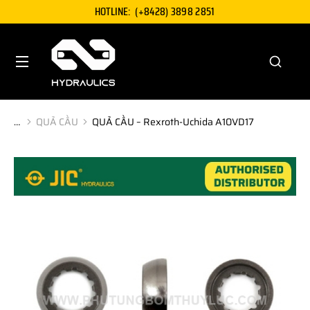
HOTLINE:
(+8428) 3898 2851
QUẢ CẦU
QUẢ CẦU – Rexroth-Uchida A10VD17
You are here: