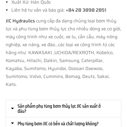
Xuất Xứ: Hàn Quốc
Liên hệ tư vấn và báo giá:
+84 28 3898 2851
JIC Hydraulics
cung cấp đa dạng chủng loại bơm thủy
lực và phụ tùng bơm thủy lực cho nhiều dòng xe cơ giới,
máy công trình như xe cuốc, xe lu, cần cẩu, máy nông
nghiệp, xe nâng, xe đào…các loại xe công trình từ các
hãng như KAWASAKI ,UCHIDA/REXROTH, Kobelco,
Komatsu, Hitachi, Daikin, Samsung, Caterpillar,
Kayaba, Sumitomo, Hyundai, Doosan Daewoo,
Sumitomo, Volvo, Cummins, Bomag, Deutz, Sakai,
Kato.
Sản phẩm phụ tùng bơm thủy lực JIC sản xuất ở
đâu?
Phụ tùng bơm JIC có bền và chất lượng không?