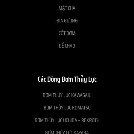
MẶT CHÀ
ĐĨA GƯƠNG
CỐT BƠM
ĐẾ CHAO
Các Dòng Bơm Thủy Lực
BƠM THỦY LỰC KAWASAKI
BƠM THỦY LỰC KOMATSU
BƠM THỦY LỰC UCHIDA – REXROTH
BƠM THỦY LỰC KAYABA