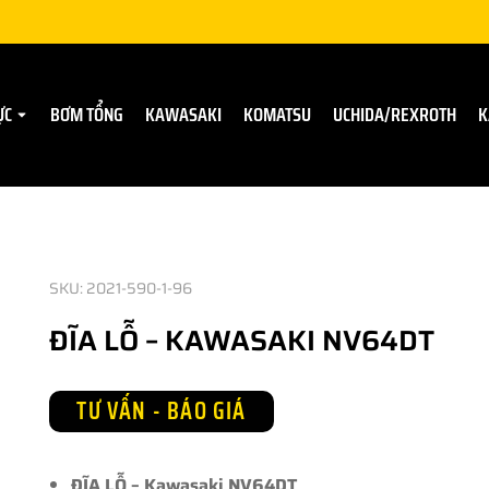
ỰC
BƠM TỔNG
KAWASAKI
KOMATSU
UCHIDA/REXROTH
K
SKU: 2021-590-1-96
ĐĨA LỖ – KAWASAKI NV64DT
TƯ VẤN - BÁO GIÁ
ĐĨA LỖ – Kawasaki NV64DT