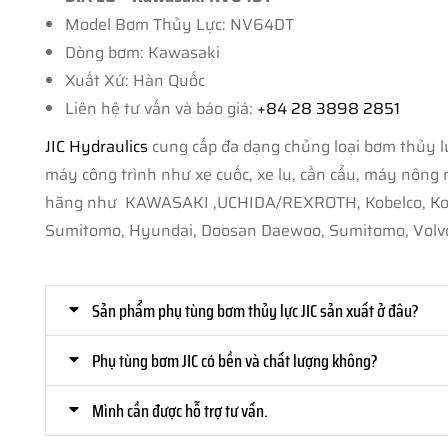
Model Bơm Thủy Lực: NV64DT
Dòng bơm: Kawasaki
Xuất Xứ: Hàn Quốc
Liên hệ tư vấn và báo giá:
+84 28 3898 2851
JIC Hydraulics
cung cấp đa dạng chủng loại bơm thủy lự
máy công trình như xe cuốc, xe lu, cần cẩu, máy nông ngh
hãng như KAWASAKI ,UCHIDA/REXROTH, Kobelco, Komats
Sumitomo, Hyundai, Doosan Daewoo, Sumitomo, Volvo
Sản phẩm phụ tùng bơm thủy lực JIC sản xuất ở đâu?
Phụ tùng bơm JIC có bền và chất lượng không?
Mình cần được hỗ trợ tư vấn.