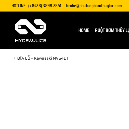
HOTLINE:
(+8428) 3898 2851
-
lienhe@phutungbomthuyluc.com
HOME
RUỘT BƠM THỦY L
ĐĨA LỖ – Kawasaki NV64DT
You are here: