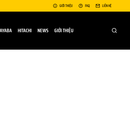
GIỚI THIỆU
FAQ
LIÊN HỆ
AYABA
HITACHI
NEWS
GIỚI THIỆU