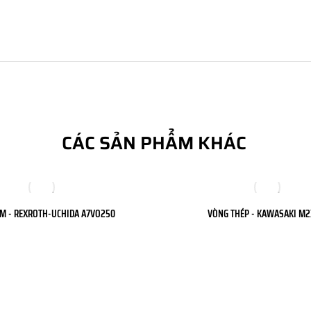
CÁC SẢN PHẨM KHÁC
M - REXROTH-UCHIDA A7VO250
VÒNG THÉP - KAWASAKI M2