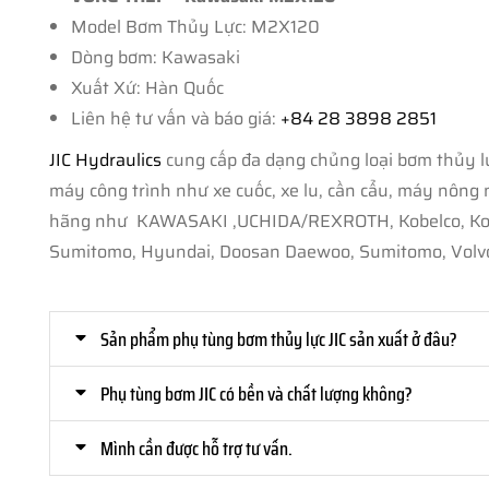
Model Bơm Thủy Lực: M2X120
Dòng bơm: Kawasaki
Xuất Xứ: Hàn Quốc
Liên hệ tư vấn và báo giá:
+84 28 3898 2851
JIC Hydraulics
cung cấp đa dạng chủng loại bơm thủy lự
máy công trình như xe cuốc, xe lu, cần cẩu, máy nông ngh
hãng như KAWASAKI ,UCHIDA/REXROTH, Kobelco, Komats
Sumitomo, Hyundai, Doosan Daewoo, Sumitomo, Volvo
Sản phẩm phụ tùng bơm thủy lực JIC sản xuất ở đâu?
Phụ tùng bơm JIC có bền và chất lượng không?
Mình cần được hỗ trợ tư vấn.