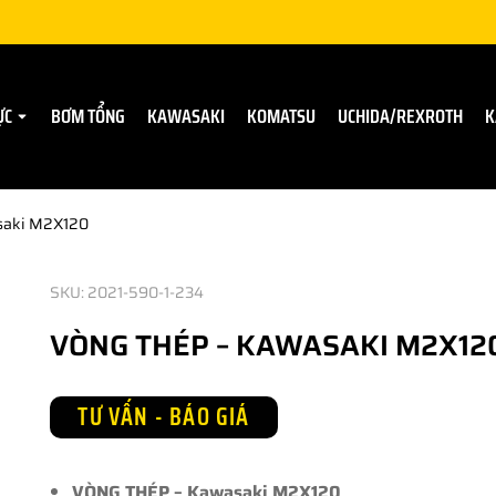
ỰC
BƠM TỔNG
KAWASAKI
KOMATSU
UCHIDA/REXROTH
K
saki M2X120
SKU: 2021-590-1-234
VÒNG THÉP – KAWASAKI M2X12
TƯ VẤN - BÁO GIÁ
VÒNG THÉP – Kawasaki M2X120