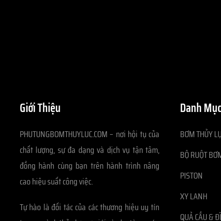
Giới Thiệu
Danh Mục
PHUTUNGBOMTHUYLUC.COM – nơi hội tụ của
BƠM THỦY LỰ
chất lượng, sự đa dạng và dịch vụ tận tâm,
BỘ RUỘT BƠM
đồng hành cùng bạn trên hành trình nâng
PISTON
cao hiệu suất công việc.
XY LANH
Tự hào là đối tác của các thương hiệu uy tín
QUẢ CẦU & Đ