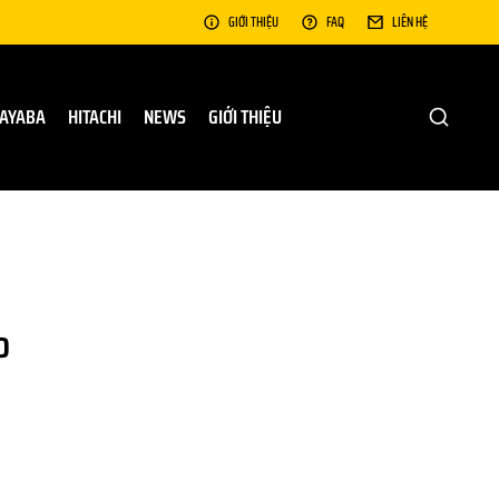
GIỚI THIỆU
FAQ
LIÊN HỆ
AYABA
HITACHI
NEWS
GIỚI THIỆU
0