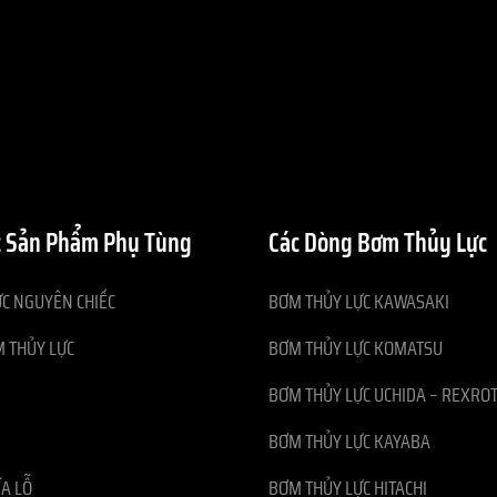
 Sản Phẩm Phụ Tùng
Các Dòng Bơm Thủy Lực
C NGUYÊN CHIẾC
BƠM THỦY LỰC KAWASAKI
 THỦY LỰC
BƠM THỦY LỰC KOMATSU
BƠM THỦY LỰC UCHIDA – REXRO
BƠM THỦY LỰC KAYABA
ĨA LỖ
BƠM THỦY LỰC HITACHI