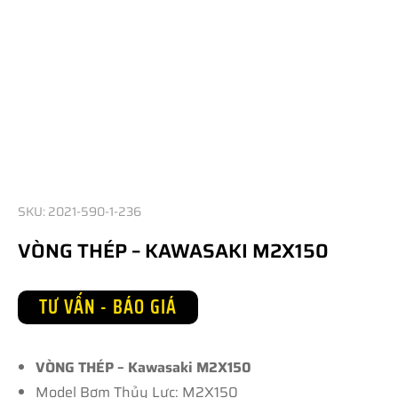
SKU: 2021-590-1-236
VÒNG THÉP – KAWASAKI M2X150
TƯ VẤN - BÁO GIÁ
VÒNG THÉP – Kawasaki M2X150
Model Bơm Thủy Lực: M2X150