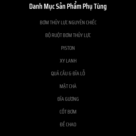
Danh Mục Sản Phẩm Phụ Tùng
BƠM THỦY LỰC NGUYÊN CHIẾC
BỘ RUỘT BƠM THỦY LỰC
PISTON
XY LANH
QUẢ CẦU & ĐĨA LỖ
MẶT CHÀ
ĐĨA GƯƠNG
CỐT BƠM
ĐẾ CHAO