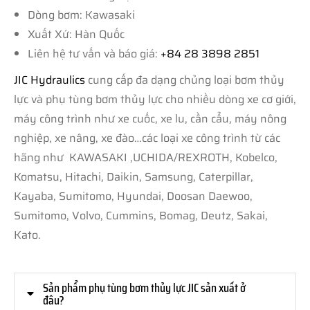
Dòng bơm: Kawasaki
Xuất Xứ: Hàn Quốc
Liên hệ tư vấn và báo giá:
+84 28 3898 2851
JIC Hydraulics
cung cấp đa dạng chủng loại bơm thủy
lực và phụ tùng bơm thủy lực cho nhiều dòng xe cơ giới,
máy công trình như xe cuốc, xe lu, cần cẩu, máy nông
nghiệp, xe nâng, xe đào…các loại xe công trình từ các
hãng như KAWASAKI ,UCHIDA/REXROTH, Kobelco,
Komatsu, Hitachi, Daikin, Samsung, Caterpillar,
Kayaba, Sumitomo, Hyundai, Doosan Daewoo,
Sumitomo, Volvo, Cummins, Bomag, Deutz, Sakai,
Kato.
Sản phẩm phụ tùng bơm thủy lực JIC sản xuất ở
đâu?