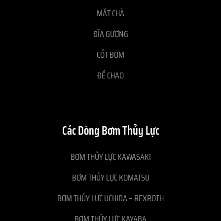
MẶT CHÀ
ĐĨA GƯƠNG
CỐT BƠM
ĐẾ CHAO
Các Dòng Bơm Thủy Lực
BƠM THỦY LỰC KAWASAKI
BƠM THỦY LỰC KOMATSU
BƠM THỦY LỰC UCHIDA – REXROTH
BƠM THỦY LỰC KAYABA