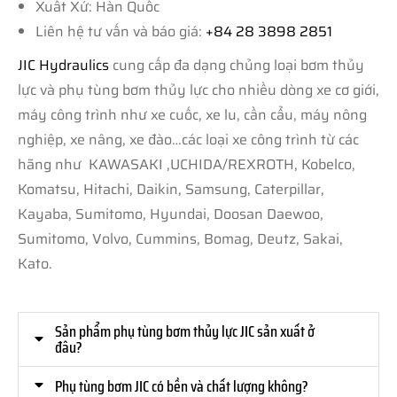
Xuất Xứ: Hàn Quốc
Liên hệ tư vấn và báo giá:
+84 28 3898 2851
JIC Hydraulics
cung cấp đa dạng chủng loại bơm thủy
lực và phụ tùng bơm thủy lực cho nhiều dòng xe cơ giới,
máy công trình như xe cuốc, xe lu, cần cẩu, máy nông
nghiệp, xe nâng, xe đào…các loại xe công trình từ các
hãng như KAWASAKI ,UCHIDA/REXROTH, Kobelco,
Komatsu, Hitachi, Daikin, Samsung, Caterpillar,
Kayaba, Sumitomo, Hyundai, Doosan Daewoo,
Sumitomo, Volvo, Cummins, Bomag, Deutz, Sakai,
Kato.
Sản phẩm phụ tùng bơm thủy lực JIC sản xuất ở
đâu?
Phụ tùng bơm JIC có bền và chất lượng không?