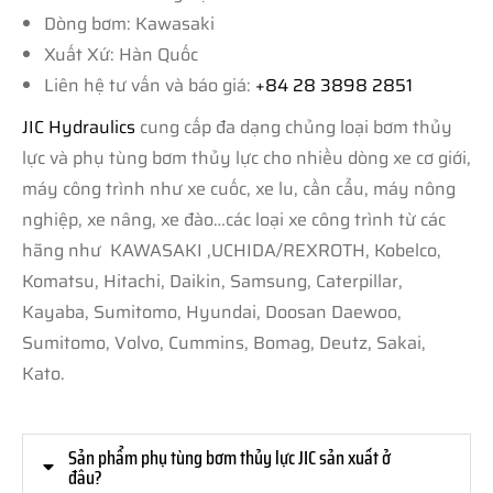
Dòng bơm: Kawasaki
Xuất Xứ: Hàn Quốc
Liên hệ tư vấn và báo giá:
+84 28 3898 2851
JIC Hydraulics
cung cấp đa dạng chủng loại bơm thủy
lực và phụ tùng bơm thủy lực cho nhiều dòng xe cơ giới,
máy công trình như xe cuốc, xe lu, cần cẩu, máy nông
nghiệp, xe nâng, xe đào…các loại xe công trình từ các
hãng như KAWASAKI ,UCHIDA/REXROTH, Kobelco,
Komatsu, Hitachi, Daikin, Samsung, Caterpillar,
Kayaba, Sumitomo, Hyundai, Doosan Daewoo,
Sumitomo, Volvo, Cummins, Bomag, Deutz, Sakai,
Kato.
Sản phẩm phụ tùng bơm thủy lực JIC sản xuất ở
đâu?