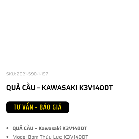
SKU: 2021-590-1-197
QUẢ CẦU – KAWASAKI K3V140DT
TƯ VẤN - BÁO GIÁ
QUẢ CẦU – Kawasaki K3V140DT
Model Bơm Thủy Lực: K3V140DT