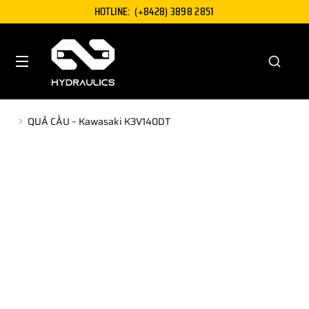
HOTLINE:
(+8428) 3898 2851
QUẢ CẦU – Kawasaki K3V140DT
You are here: