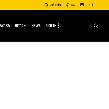
GIỚI THIỆU
FAQ
LIÊN HỆ
AYABA
HITACHI
NEWS
GIỚI THIỆU