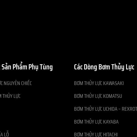
 Sản Phẩm Phụ Tùng
Các Dòng Bơm Thủy Lực
C NGUYÊN CHIẾC
BƠM THỦY LỰC KAWASAKI
 THỦY LỰC
BƠM THỦY LỰC KOMATSU
BƠM THỦY LỰC UCHIDA – REXRO
BƠM THỦY LỰC KAYABA
ĨA LỖ
BƠM THỦY LỰC HITACHI