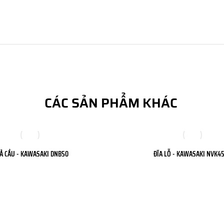
CÁC SẢN PHẨM KHÁC
Ả CẦU - KAWASAKI DNB50
ĐĨA LỖ - KAWASAKI NVK4