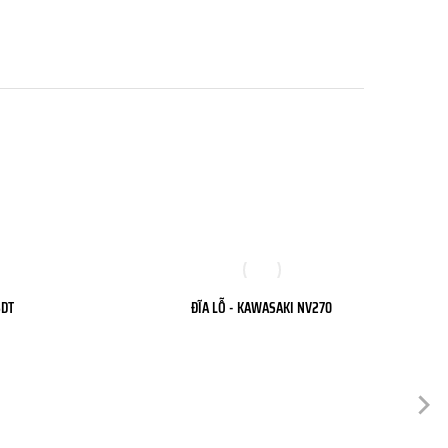
5DT
ĐĨA LỖ - KAWASAKI NV270