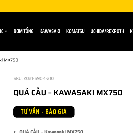
ỰC
BƠM TỔNG
KAWASAKI
KOMATSU
UCHIDA/REXROTH
K
ki MX750
SKU: 2021-590-1-210
QUẢ CẦU – KAWASAKI MX750
TƯ VẤN - BÁO GIÁ
QUẢ CẦU – Kawasaki MX750