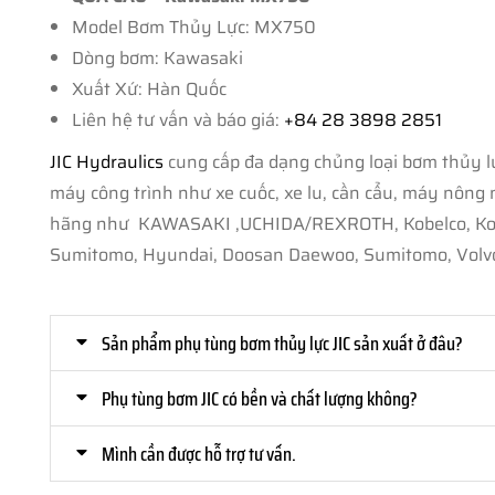
Model Bơm Thủy Lực: MX750
Dòng bơm: Kawasaki
Xuất Xứ: Hàn Quốc
Liên hệ tư vấn và báo giá:
+84 28 3898 2851
JIC Hydraulics
cung cấp đa dạng chủng loại bơm thủy lự
máy công trình như xe cuốc, xe lu, cần cẩu, máy nông ngh
hãng như KAWASAKI ,UCHIDA/REXROTH, Kobelco, Komats
Sumitomo, Hyundai, Doosan Daewoo, Sumitomo, Volvo
Sản phẩm phụ tùng bơm thủy lực JIC sản xuất ở đâu?
Phụ tùng bơm JIC có bền và chất lượng không?
Mình cần được hỗ trợ tư vấn.