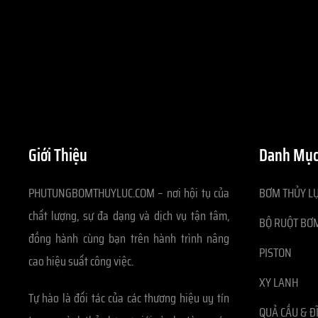
Giới Thiệu
Danh Mục
PHUTUNGBOMTHUYLUC.COM – nơi hội tụ của
BƠM THỦY LỰ
chất lượng, sự đa dạng và dịch vụ tận tâm,
BỘ RUỘT BƠM
đồng hành cùng bạn trên hành trình nâng
PISTON
cao hiệu suất công việc.
XY LANH
Tự hào là đối tác của các thương hiệu uy tín
QUẢ CẦU & Đ