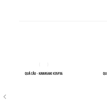
QUẢ CẦU - KAWASAKI K3SP36
QU