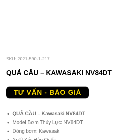
SKU: 2021-590-1-217
QUẢ CẦU – KAWASAKI NV84DT
TƯ VẤN - BÁO GIÁ
QUẢ CẦU – Kawasaki NV84DT
Model Bơm Thủy Lực: NV84DT
Dòng bơm: Kawasaki
Xuất Xứ: Hàn Quốc