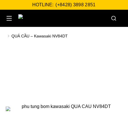
HOTLINE:
(+8428) 3898 2851
QUẢ CẦU – Kawasaki NV84DT
You are here: